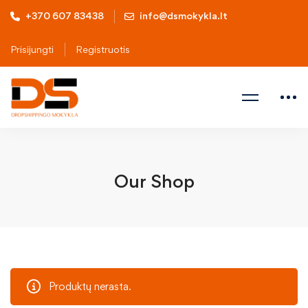
+370 607 83438
info@dsmokykla.lt
Prisijungti
Registruotis
Our Shop
Produktų nerasta.