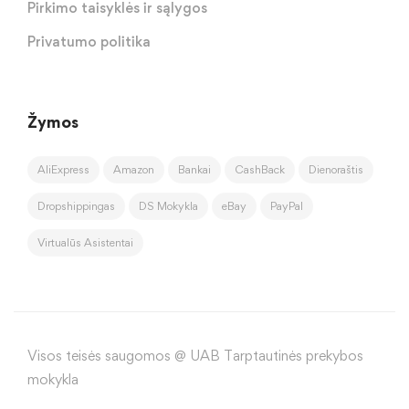
Pirkimo taisyklės ir sąlygos
Privatumo politika
Žymos
AliExpress
Amazon
Bankai
CashBack
Dienoraštis
Dropshippingas
DS Mokykla
eBay
PayPal
Virtualūs Asistentai
Visos teisės saugomos @ UAB Tarptautinės prekybos
mokykla