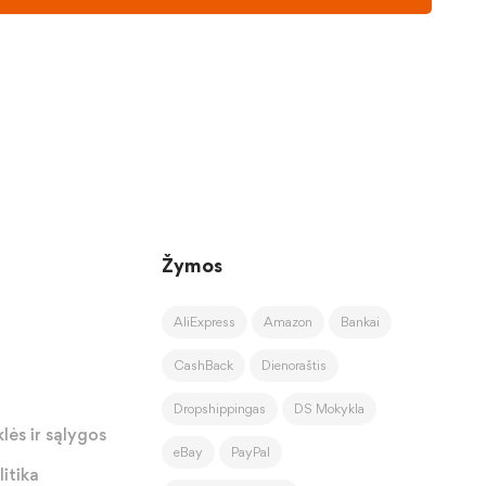
Žymos
AliExpress
Amazon
Bankai
CashBack
Dienoraštis
Dropshippingas
DS Mokykla
lės ir sąlygos
eBay
PayPal
itika