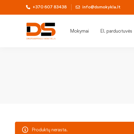
+370 607 83438
info@dsmokykla.lt
Mokymai
El. parduotuvės
Produktų nerasta.