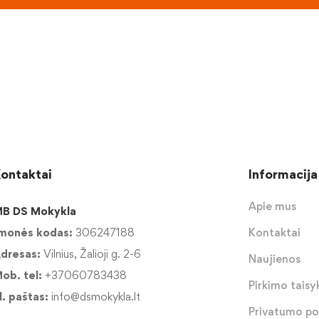
ontaktai
Informacija
Apie mus
B DS Mokykla
monės kodas:
306247188
Kontaktai
dresas:
Vilnius, Žalioji g. 2-6
Naujienos
ob. tel:
+37060783438
Pirkimo taisyk
l. paštas:
info@dsmokykla.lt
Privatumo pol