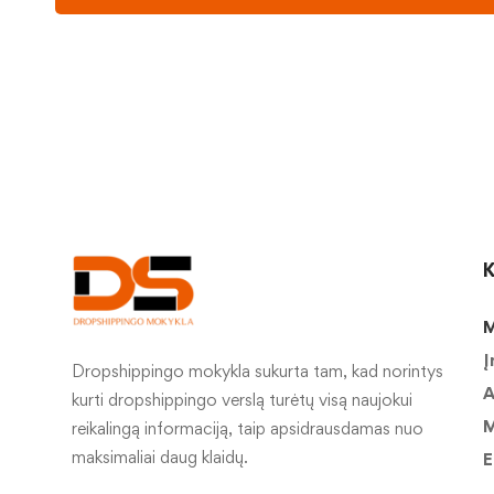
K
M
Į
Dropshippingo mokykla sukurta tam, kad norintys
A
kurti dropshippingo verslą turėtų visą naujokui
M
reikalingą informaciją, taip apsidrausdamas nuo
maksimaliai daug klaidų.
E