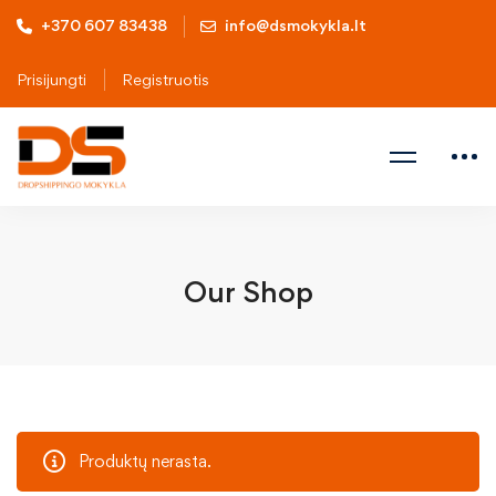
+370 607 83438
info@dsmokykla.lt
Prisijungti
Registruotis
Our Shop
Produktų nerasta.