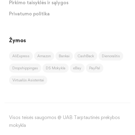
Pirkimo taisyklės ir sąlygos
Privatumo politika
Žymos
AliExpress
Amazon
Bankai
CashBack
Dienoraštis
Dropshippingas
DS Mokykla
eBay
PayPal
Virtualūs Asistentai
Visos teisės saugomos @ UAB Tarptautinės prekybos
mokykla