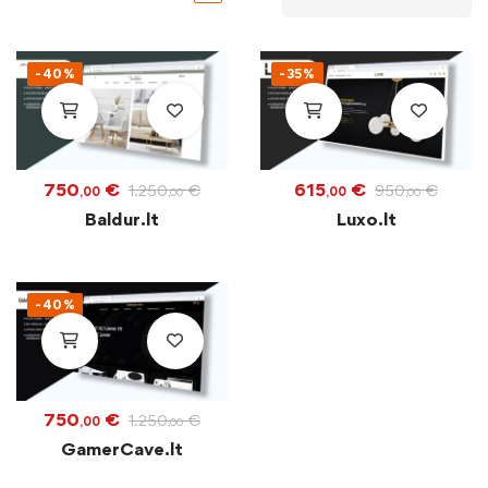
-40%
-35%
750
€
615
€
1.250
€
950
€
,00
,00
,00
,00
Baldur.lt
Luxo.lt
-40%
750
€
1.250
€
,00
,00
GamerCave.lt