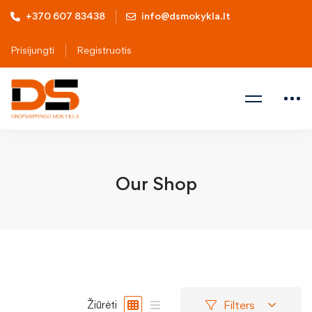
+370 607 83438
info@dsmokykla.lt
Prisijungti
Registruotis
Our Shop
Filters
Žiūrėti