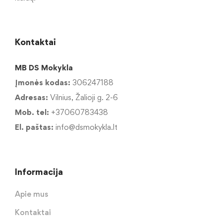
Kontaktai
MB DS Mokykla
Įmonės kodas:
306247188
Adresas:
Vilnius, Žalioji g. 2-6
Mob. tel:
+37060783438
El. paštas:
info@dsmokykla.lt
Informacija
Apie mus
Kontaktai