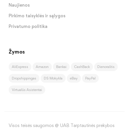
Naujienos
Pirkimo taisyklės ir sąlygos
Privatumo politika
Žymos
AliExpress
Amazon
Bankai
CashBack
Dienoraštis
Dropshippingas
DS Mokykla
eBay
PayPal
Virtualūs Asistentai
Visos teisės saugomos @ UAB Tarptautinės prekybos