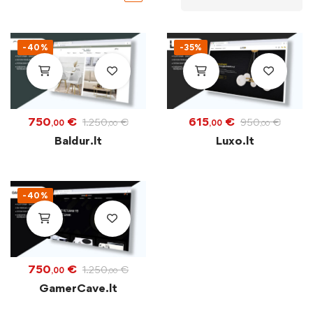
-40%
-35%
750
€
615
€
1.250
€
950
€
,00
,00
,00
,00
Baldur.lt
Luxo.lt
-40%
750
€
1.250
€
,00
,00
GamerCave.lt