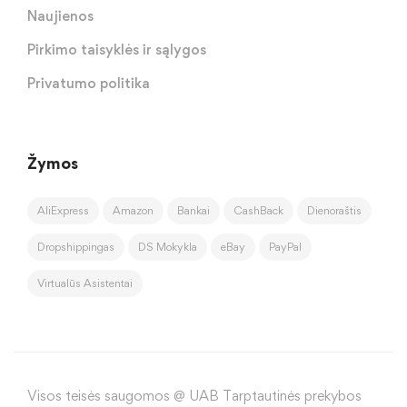
Naujienos
Pirkimo taisyklės ir sąlygos
Privatumo politika
Žymos
AliExpress
Amazon
Bankai
CashBack
Dienoraštis
Dropshippingas
DS Mokykla
eBay
PayPal
Virtualūs Asistentai
Visos teisės saugomos @ UAB Tarptautinės prekybos