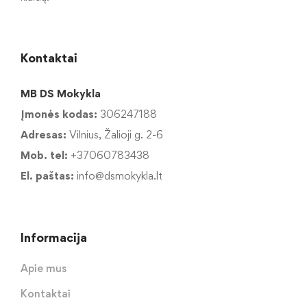
Kontaktai
MB DS Mokykla
Įmonės kodas:
306247188
Adresas:
Vilnius, Žalioji g. 2-6
Mob. tel:
+37060783438
El. paštas:
info@dsmokykla.lt
Informacija
Apie mus
Kontaktai