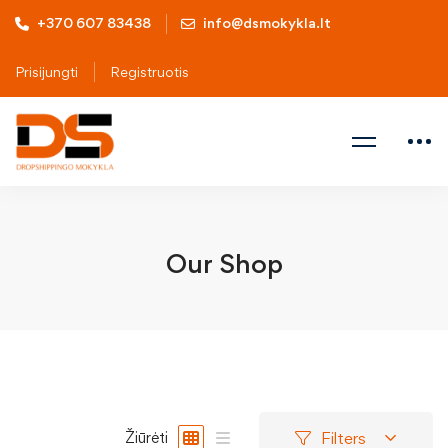
+370 607 83438
info@dsmokykla.lt
Prisijungti
Registruotis
Our Shop
Filters
Žiūrėti