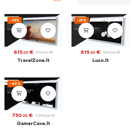
-35%
-35%
615
€
615
€
950
€
950
€
,00
,00
,00
,00
TravelZone.lt
Luxo.lt
-40%
750
€
1.250
€
,00
,00
GamerCave.lt