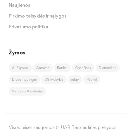
Naujienos
Pirkimo taisyklės ir sąlygos
Privatumo politika
Žymos
AliExpress
Amazon
Bankai
CashBack
Dienoraštis
Dropshippingas
DS Mokykla
eBay
PayPal
Virtualūs Asistentai
Visos teisės saugomos @ UAB Tarptautinės prekybos