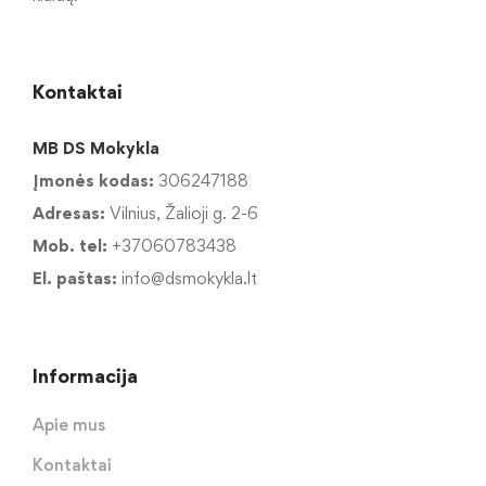
Kontaktai
MB DS Mokykla
Įmonės kodas:
306247188
Adresas:
Vilnius, Žalioji g. 2-6
Mob. tel:
+37060783438
El. paštas:
info@dsmokykla.lt
Informacija
Apie mus
Kontaktai