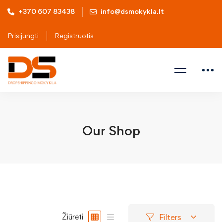
+370 607 83438
info@dsmokykla.lt
Prisijungti
Registruotis
Our Shop
Filters
Žiūrėti