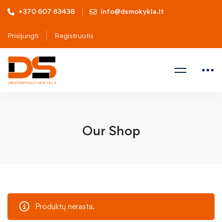
+370 607 83438
info@dsmokykla.lt
Prisijungti
Registruotis
Our Shop
Produktų nerasta.