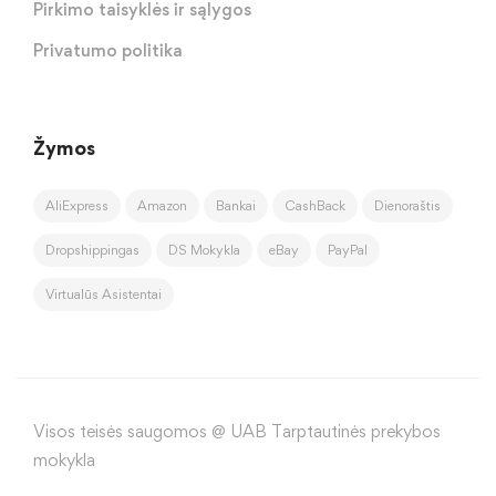
Pirkimo taisyklės ir sąlygos
Privatumo politika
Žymos
AliExpress
Amazon
Bankai
CashBack
Dienoraštis
Dropshippingas
DS Mokykla
eBay
PayPal
Virtualūs Asistentai
Visos teisės saugomos @ UAB Tarptautinės prekybos
mokykla