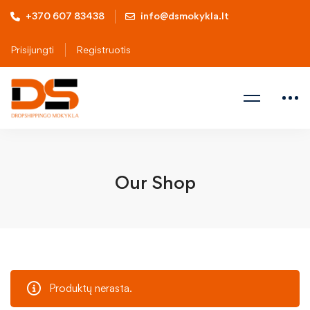
+370 607 83438
info@dsmokykla.lt
Prisijungti
Registruotis
Our Shop
Produktų nerasta.