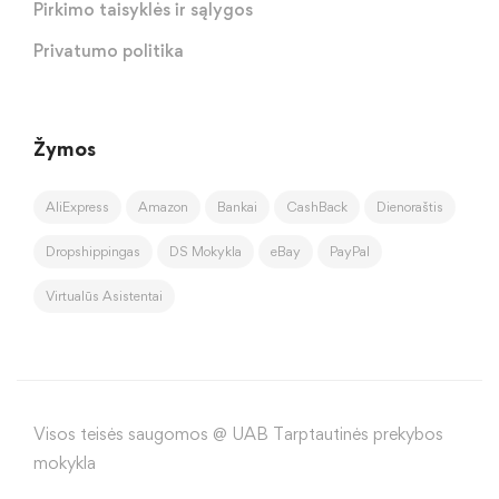
Pirkimo taisyklės ir sąlygos
Privatumo politika
Žymos
AliExpress
Amazon
Bankai
CashBack
Dienoraštis
Dropshippingas
DS Mokykla
eBay
PayPal
Virtualūs Asistentai
Visos teisės saugomos @ UAB Tarptautinės prekybos
mokykla