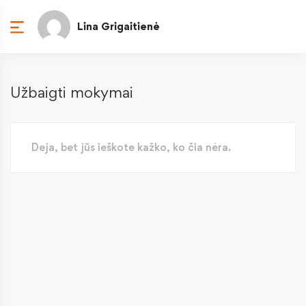
Lina Grigaitienė
Užbaigti mokymai
Deja, bet jūs ieškote kažko, ko čia nėra.