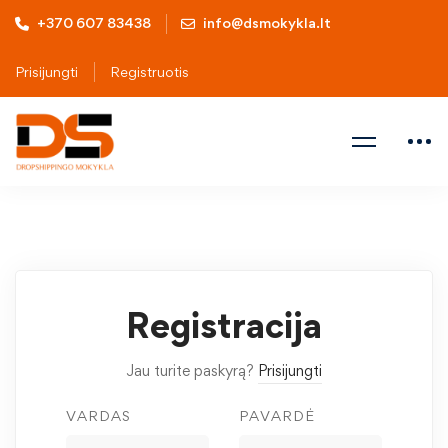
+370 607 83438
info@dsmokykla.lt
Prisijungti
Registruotis
Registracija
Jau turite paskyrą?
Prisijungti
VARDAS
PAVARDĖ