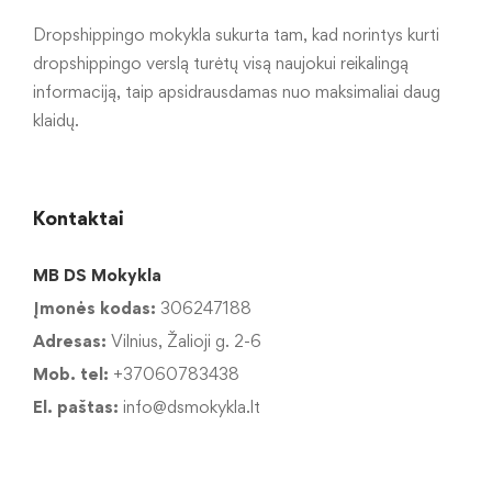
Dropshippingo mokykla sukurta tam, kad norintys kurti
dropshippingo verslą turėtų visą naujokui reikalingą
informaciją, taip apsidrausdamas nuo maksimaliai daug
klaidų.
Kontaktai
MB DS Mokykla
Įmonės kodas:
306247188
Adresas:
Vilnius, Žalioji g. 2-6
Mob. tel:
+37060783438
El. paštas:
info@dsmokykla.lt