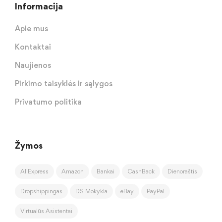
Informacija
Apie mus
Kontaktai
Naujienos
Pirkimo taisyklės ir sąlygos
Privatumo politika
Žymos
AliExpress
Amazon
Bankai
CashBack
Dienoraštis
Dropshippingas
DS Mokykla
eBay
PayPal
Virtualūs Asistentai