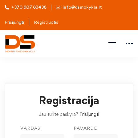
+370 607 83438
info@dsmokykla.lt
Prisijungti
Registruotis
Registracija
Jau turite paskyrą?
Prisijungti
VARDAS
PAVARDĖ