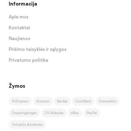
Informacija
Apie mus
Kontaktai
Naujienos
Pirkimo taisyklės ir sąlygos
Privatumo politika
Žymos
AliExpress
Amazon
Bankai
CashBack
Dienoraštis
Dropshippingas
DS Mokykla
eBay
PayPal
Virtualūs Asistentai