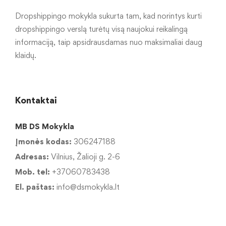
Dropshippingo mokykla sukurta tam, kad norintys kurti
dropshippingo verslą turėtų visą naujokui reikalingą
informaciją, taip apsidrausdamas nuo maksimaliai daug
klaidų.
Kontaktai
MB DS Mokykla
Įmonės kodas:
306247188
Adresas:
Vilnius, Žalioji g. 2-6
Mob. tel:
+37060783438
El. paštas:
info@dsmokykla.lt