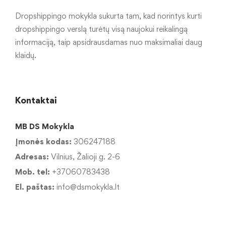
Dropshippingo mokykla sukurta tam, kad norintys kurti
dropshippingo verslą turėtų visą naujokui reikalingą
informaciją, taip apsidrausdamas nuo maksimaliai daug
klaidų.
Kontaktai
MB DS Mokykla
Įmonės kodas:
306247188
Adresas:
Vilnius, Žalioji g. 2-6
Mob. tel:
+37060783438
El. paštas:
info@dsmokykla.lt