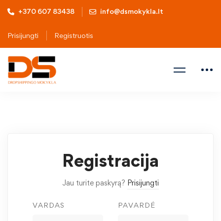
+370 607 83438
info@dsmokykla.lt
Prisijungti
Registruotis
Registracija
Jau turite paskyrą?
Prisijungti
VARDAS
PAVARDĖ