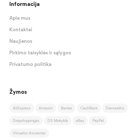
Informacija
Apie mus
Kontaktai
Naujienos
Pirkimo taisyklės ir sąlygos
Privatumo politika
Žymos
AliExpress
Amazon
Bankai
CashBack
Dienoraštis
Dropshippingas
DS Mokykla
eBay
PayPal
Virtualūs Asistentai