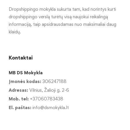
Dropshippingo mokykla sukurta tam, kad norintys kurti
dropshippingo verslą turėtų visą naujokui reikalingą
informaciją, taip apsidrausdamas nuo maksimaliai daug
klaidų.
Kontaktai
MB DS Mokykla
Įmonės kodas:
306247188
Adresas:
Vilnius, Žalioji g. 2-6
Mob. tel:
+37060783438
El. paštas:
info@dsmokykla.lt