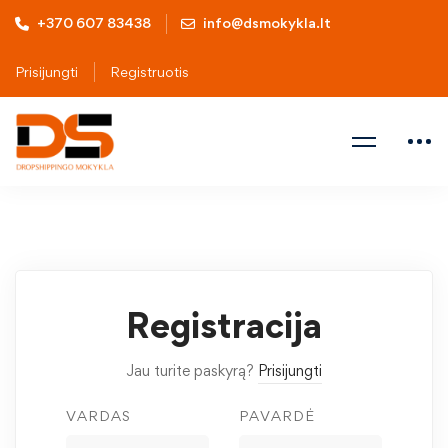
+370 607 83438
info@dsmokykla.lt
Prisijungti
Registruotis
Registracija
Jau turite paskyrą?
Prisijungti
VARDAS
PAVARDĖ