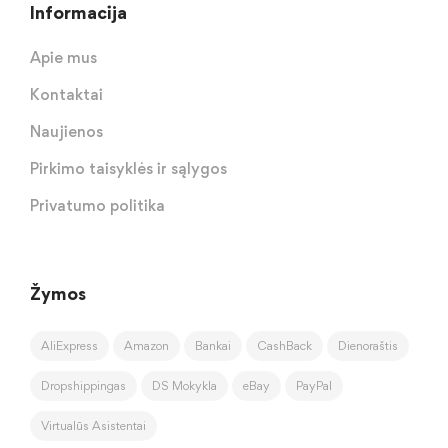
Informacija
Apie mus
Kontaktai
Naujienos
Pirkimo taisyklės ir sąlygos
Privatumo politika
Žymos
AliExpress
Amazon
Bankai
CashBack
Dienoraštis
Dropshippingas
DS Mokykla
eBay
PayPal
Virtualūs Asistentai