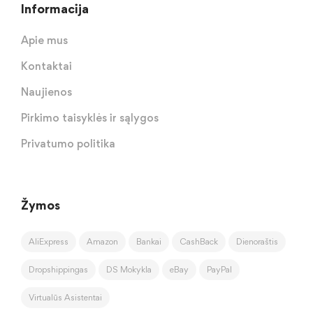
Informacija
Apie mus
Kontaktai
Naujienos
Pirkimo taisyklės ir sąlygos
Privatumo politika
Žymos
AliExpress
Amazon
Bankai
CashBack
Dienoraštis
Dropshippingas
DS Mokykla
eBay
PayPal
Virtualūs Asistentai