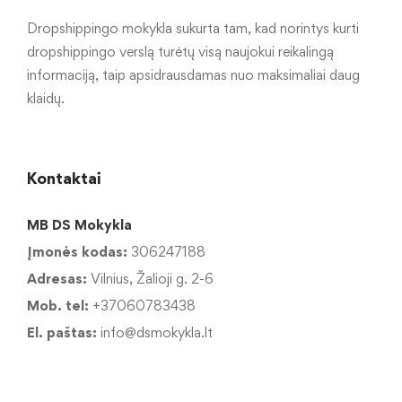
Dropshippingo mokykla sukurta tam, kad norintys kurti
dropshippingo verslą turėtų visą naujokui reikalingą
informaciją, taip apsidrausdamas nuo maksimaliai daug
klaidų.
Kontaktai
MB DS Mokykla
Įmonės kodas:
306247188
Adresas:
Vilnius, Žalioji g. 2-6
Mob. tel:
+37060783438
El. paštas:
info@dsmokykla.lt