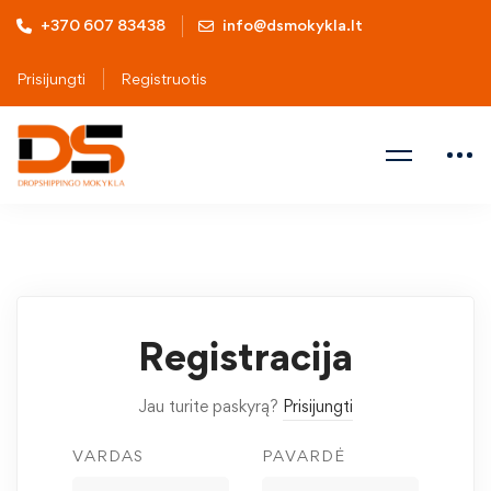
+370 607 83438
info@dsmokykla.lt
Prisijungti
Registruotis
Registracija
Jau turite paskyrą?
Prisijungti
VARDAS
PAVARDĖ