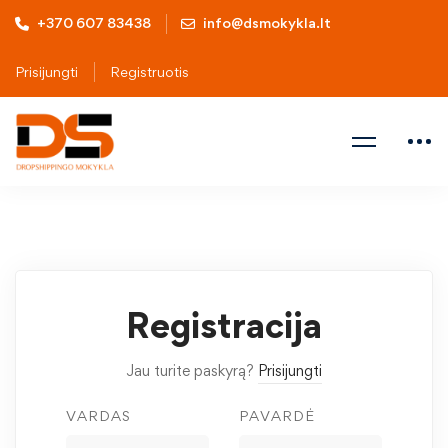
+370 607 83438
info@dsmokykla.lt
Prisijungti
Registruotis
Registracija
Jau turite paskyrą?
Prisijungti
VARDAS
PAVARDĖ