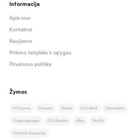
Informacija
Apie mus
Kontaktai
Naujienos
Pirkimo taisyklės ir sąlygos
Privatumo politika
Žymos
AliExpress
Amazon
Bankai
CashBack
Dienoraštis
Dropshippingas
DS Mokykla
eBay
PayPal
Virtualūs Asistentai