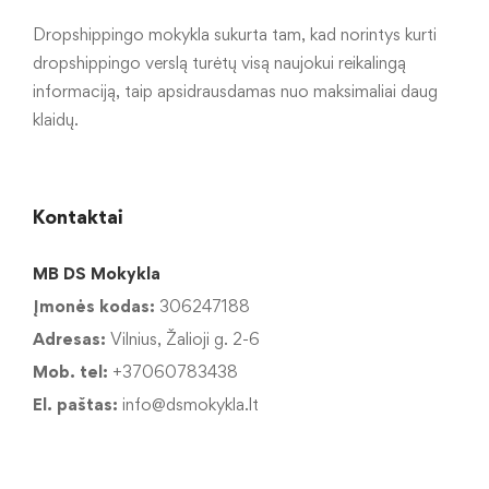
Dropshippingo mokykla sukurta tam, kad norintys kurti
dropshippingo verslą turėtų visą naujokui reikalingą
informaciją, taip apsidrausdamas nuo maksimaliai daug
klaidų.
Kontaktai
MB DS Mokykla
Įmonės kodas:
306247188
Adresas:
Vilnius, Žalioji g. 2-6
Mob. tel:
+37060783438
El. paštas:
info@dsmokykla.lt