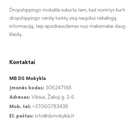
Dropshippingo mokykla sukurta tam, kad norintys kurti
dropshippingo verslą turėtų visą naujokui reikalingą
informaciją, taip apsidrausdamas nuo maksimaliai daug
klaidų.
Kontaktai
MB DS Mokykla
Įmonės kodas:
306247188
Adresas:
Vilnius, Žalioji g. 2-6
Mob. tel:
+37060783438
El. paštas:
info@dsmokykla.lt