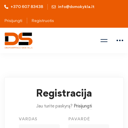
+370 607 83438
info@dsmokykla.lt
Prisijungti
Registruotis
Registracija
Jau turite paskyrą?
Prisijungti
VARDAS
PAVARDĖ