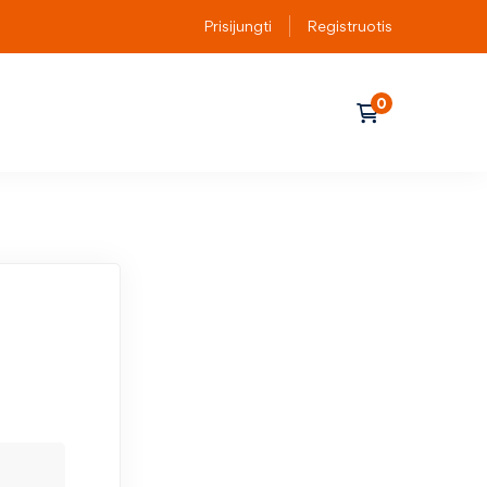
Prisijungti
Registruotis