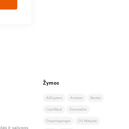
Žymos
AliExpress
Amazon
Bankai
CashBack
Dienoraštis
Dropshippingas
DS Mokykla
lės ir sąlygos