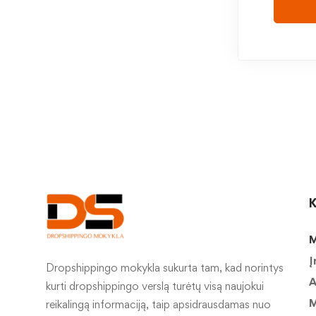
K
M
Į
Dropshippingo mokykla sukurta tam, kad norintys
A
kurti dropshippingo verslą turėtų visą naujokui
M
reikalingą informaciją, taip apsidrausdamas nuo