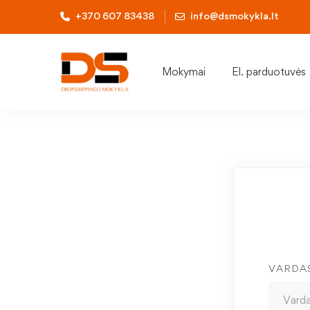
+370 607 83438
info@dsmokykla.lt
Mokymai
El. parduotuvės
VARDA