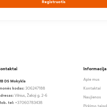
Registruotis
ontaktai
Informacija
Apie mus
B DS Mokykla
monės kodas:
306247188
Kontaktai
dresas:
Vilnius, Žalioji g. 2-6
Naujienos
ob. tel:
+37060783438
Pirkimo taisyk