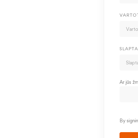
VARTO
SLAPTA
Ar jūs ž
By signi