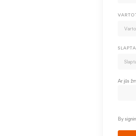
VARTO
SLAPTA
Ar jūs ž
By signi