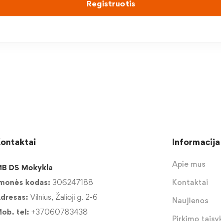
Registruotis
ontaktai
Informacija
Apie mus
B DS Mokykla
monės kodas:
306247188
Kontaktai
dresas:
Vilnius, Žalioji g. 2-6
Naujienos
ob. tel:
+37060783438
Pirkimo taisyk