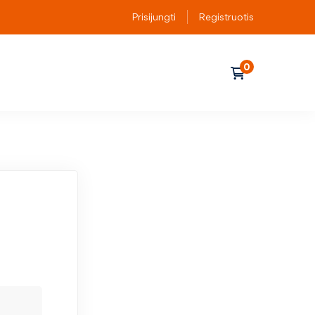
Prisijungti
Registruotis