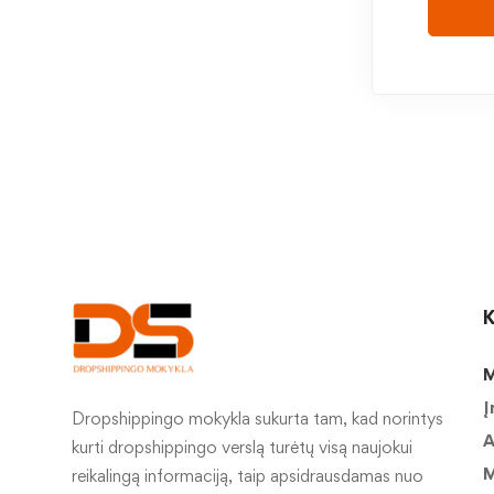
K
M
Į
Dropshippingo mokykla sukurta tam, kad norintys
A
kurti dropshippingo verslą turėtų visą naujokui
M
reikalingą informaciją, taip apsidrausdamas nuo