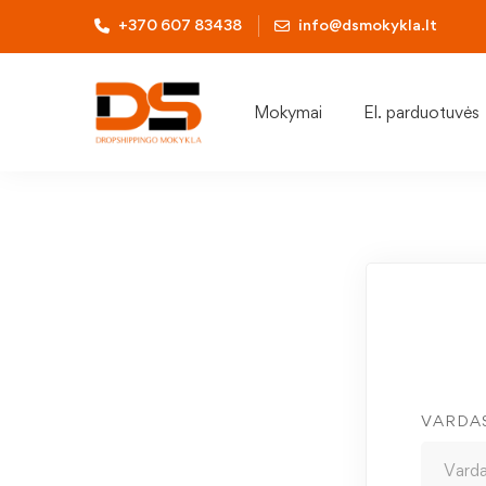
+370 607 83438
info@dsmokykla.lt
Mokymai
El. parduotuvės
VARDA