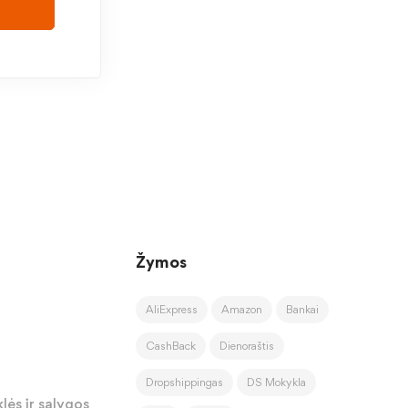
Žymos
AliExpress
Amazon
Bankai
CashBack
Dienoraštis
Dropshippingas
DS Mokykla
lės ir sąlygos