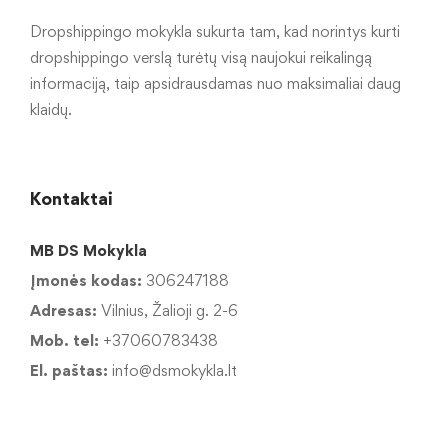
Dropshippingo mokykla sukurta tam, kad norintys kurti
dropshippingo verslą turėtų visą naujokui reikalingą
informaciją, taip apsidrausdamas nuo maksimaliai daug
klaidų.
Kontaktai
MB DS Mokykla
Įmonės kodas:
306247188
Adresas:
Vilnius, Žalioji g. 2-6
Mob. tel:
+37060783438
El. paštas:
info@dsmokykla.lt