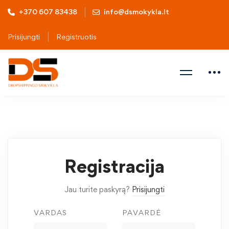
+370 607 83438
info@dsmokykla.lt
Prisijungti
Registruotis
Registracija
Jau turite paskyrą?
Prisijungti
VARDAS
PAVARDĖ