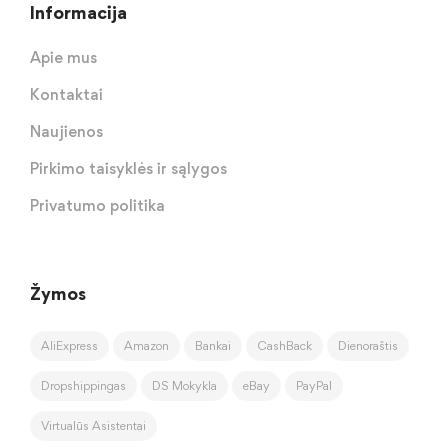
Informacija
Apie mus
Kontaktai
Naujienos
Pirkimo taisyklės ir sąlygos
Privatumo politika
Žymos
AliExpress
Amazon
Bankai
CashBack
Dienoraštis
Dropshippingas
DS Mokykla
eBay
PayPal
Virtualūs Asistentai