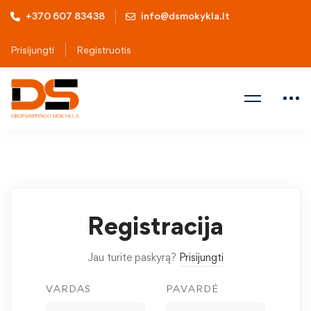
+370 607 83438
info@dsmokykla.lt
Prisijungti
Registruotis
Registracija
Jau turite paskyrą?
Prisijungti
VARDAS
PAVARDĖ