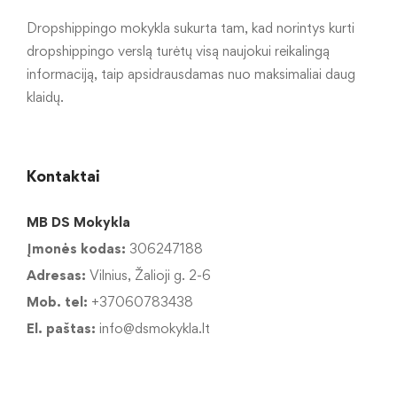
Dropshippingo mokykla sukurta tam, kad norintys kurti
dropshippingo verslą turėtų visą naujokui reikalingą
informaciją, taip apsidrausdamas nuo maksimaliai daug
klaidų.
Kontaktai
MB DS Mokykla
Įmonės kodas:
306247188
Adresas:
Vilnius, Žalioji g. 2-6
Mob. tel:
+37060783438
El. paštas:
info@dsmokykla.lt