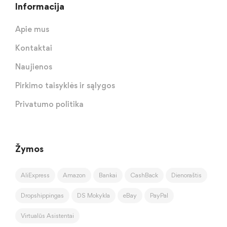
Informacija
Apie mus
Kontaktai
Naujienos
Pirkimo taisyklės ir sąlygos
Privatumo politika
Žymos
AliExpress
Amazon
Bankai
CashBack
Dienoraštis
Dropshippingas
DS Mokykla
eBay
PayPal
Virtualūs Asistentai