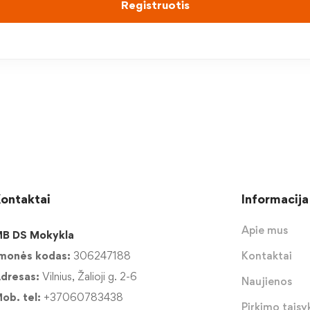
Registruotis
ontaktai
Informacija
Apie mus
B DS Mokykla
monės kodas:
306247188
Kontaktai
dresas:
Vilnius, Žalioji g. 2-6
Naujienos
ob. tel:
+37060783438
Pirkimo taisyk