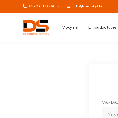
+370 607 83438
info@dsmokykla.lt
Mokymai
El. parduotuvės
VARDA