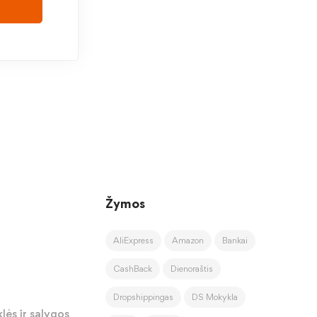
Žymos
AliExpress
Amazon
Bankai
CashBack
Dienoraštis
Dropshippingas
DS Mokykla
lės ir sąlygos