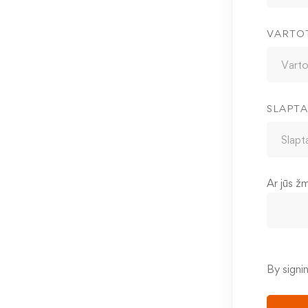
VARTO
SLAPTA
Ar jūs ž
By signi