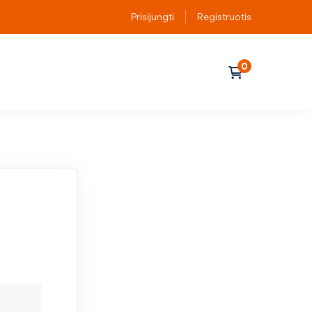
Prisijungti
Registruotis