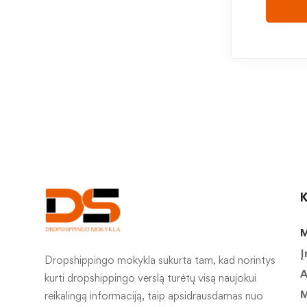
K
M
Į
Dropshippingo mokykla sukurta tam, kad norintys
A
kurti dropshippingo verslą turėtų visą naujokui
M
reikalingą informaciją, taip apsidrausdamas nuo