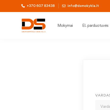
+370 607 83438
info@dsmokykla.lt
Mokymai
El. parduotuvės
VARDA