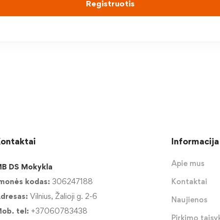
Registruotis
ontaktai
Informacija
Apie mus
B DS Mokykla
monės kodas:
306247188
Kontaktai
dresas:
Vilnius, Žalioji g. 2-6
Naujienos
ob. tel:
+37060783438
Pirkimo taisyk