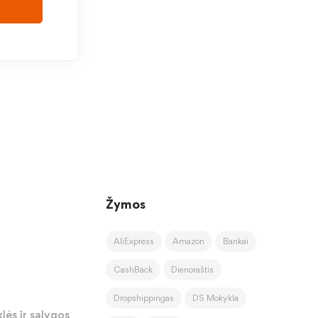
Žymos
AliExpress
Amazon
Bankai
CashBack
Dienoraštis
Dropshippingas
DS Mokykla
lės ir sąlygos