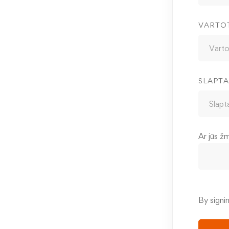
VARTO
SLAPTA
Ar jūs ž
By signi