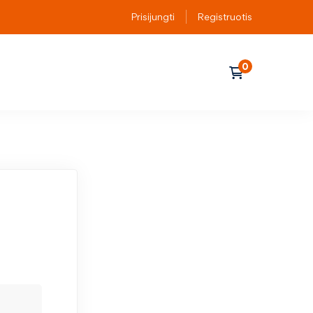
Prisijungti
Registruotis