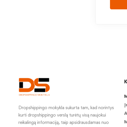
K
M
Į
Dropshippingo mokykla sukurta tam, kad norintys
A
kurti dropshippingo verslą turėtų visą naujokui
M
reikalingą informaciją, taip apsidrausdamas nuo