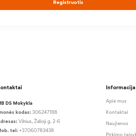
Registruotis
ontaktai
Informacija
Apie mus
B DS Mokykla
monės kodas:
306247188
Kontaktai
dresas:
Vilnius, Žalioji g. 2-6
Naujienos
ob. tel:
+37060783438
Pirkimo taisyk