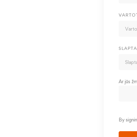
VARTO
SLAPTA
Ar jūs ž
By signi