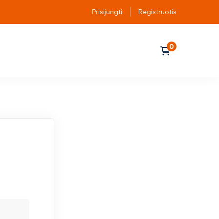
Prisijungti
Registruotis