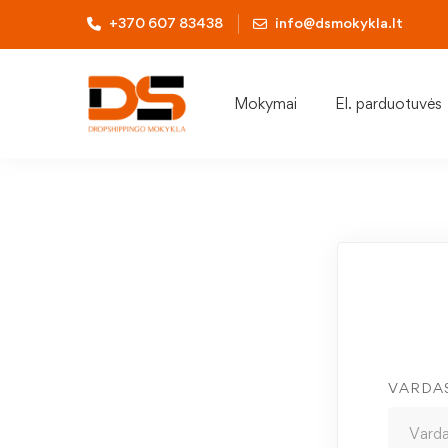
+370 607 83438
info@dsmokykla.lt
Mokymai
El. parduotuvės
VARDA