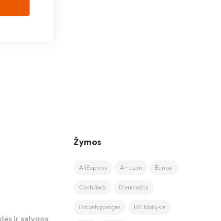
Žymos
AliExpress
Amazon
Bankai
CashBack
Dienoraštis
Dropshippingas
DS Mokykla
lės ir sąlygos