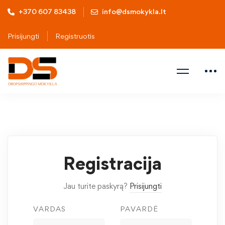
+370 607 83438
info@dsmokykla.lt
Prisijungti
Registruotis
Registracija
Jau turite paskyrą?
Prisijungti
VARDAS
PAVARDĖ