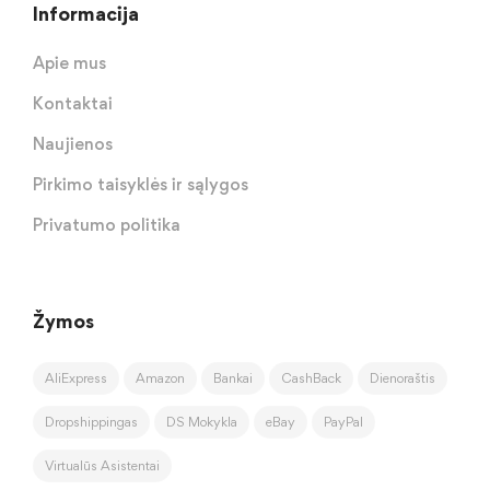
Informacija
Apie mus
Kontaktai
Naujienos
Pirkimo taisyklės ir sąlygos
Privatumo politika
Žymos
AliExpress
Amazon
Bankai
CashBack
Dienoraštis
Dropshippingas
DS Mokykla
eBay
PayPal
Virtualūs Asistentai