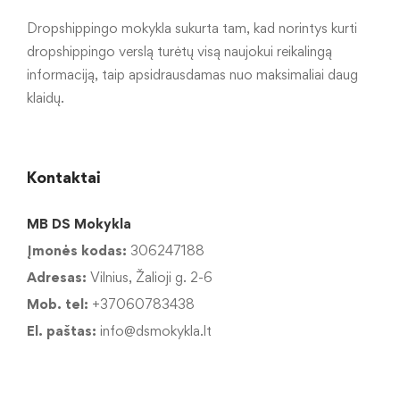
Dropshippingo mokykla sukurta tam, kad norintys kurti
dropshippingo verslą turėtų visą naujokui reikalingą
informaciją, taip apsidrausdamas nuo maksimaliai daug
klaidų.
Kontaktai
MB DS Mokykla
Įmonės kodas:
306247188
Adresas:
Vilnius, Žalioji g. 2-6
Mob. tel:
+37060783438
El. paštas:
info@dsmokykla.lt