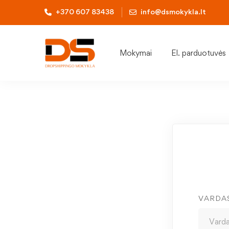
+370 607 83438
info@dsmokykla.lt
Mokymai
El. parduotuvės
VARDA