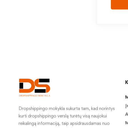
K
M
Į
Dropshippingo mokykla sukurta tam, kad norintys
A
kurti dropshippingo verslą turėtų visą naujokui
M
reikalingą informaciją, taip apsidrausdamas nuo