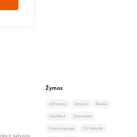
Žymos
AliExpress
Amazon
Bankai
CashBack
Dienoraštis
Dropshippingas
DS Mokykla
lės ir sąlygos