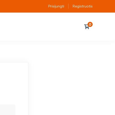
Prisijungti
Registruotis