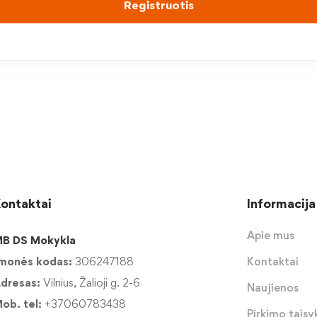
Registruotis
ontaktai
Informacija
Apie mus
B DS Mokykla
monės kodas:
306247188
Kontaktai
dresas:
Vilnius, Žalioji g. 2-6
Naujienos
ob. tel:
+37060783438
Pirkimo taisyk