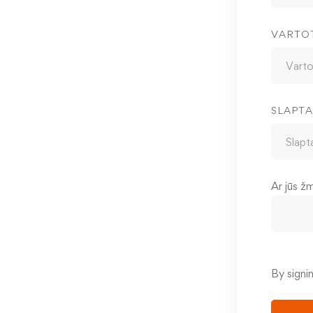
VARTO
SLAPTA
Ar jūs ž
By signi