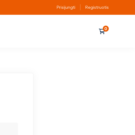
Prisijungti
Registruotis