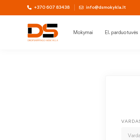
+370 607 83438
info@dsmokykla.lt
Mokymai
El. parduotuvės
VARDA