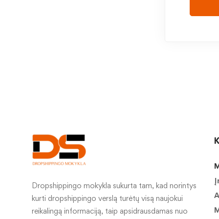
K
M
Į
Dropshippingo mokykla sukurta tam, kad norintys
A
kurti dropshippingo verslą turėtų visą naujokui
M
reikalingą informaciją, taip apsidrausdamas nuo