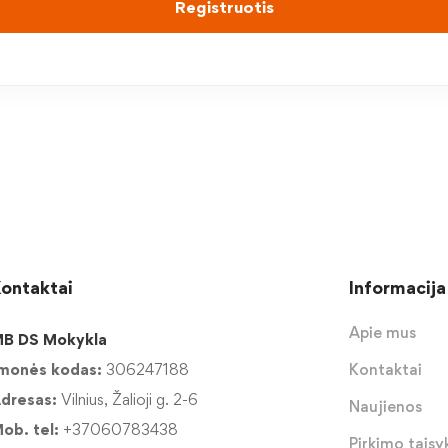
Registruotis
ontaktai
Informacija
Apie mus
B DS Mokykla
monės kodas:
306247188
Kontaktai
dresas:
Vilnius, Žalioji g. 2-6
Naujienos
ob. tel:
+37060783438
Pirkimo taisyk