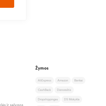
Žymos
AliExpress
Amazon
Bankai
CashBack
Dienoraštis
Dropshippingas
DS Mokykla
lės ir sąlygos