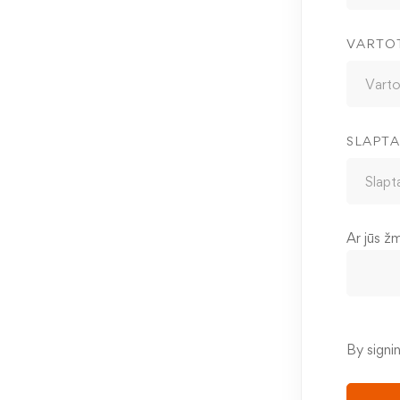
VARTO
SLAPTA
Ar jūs ž
By signi