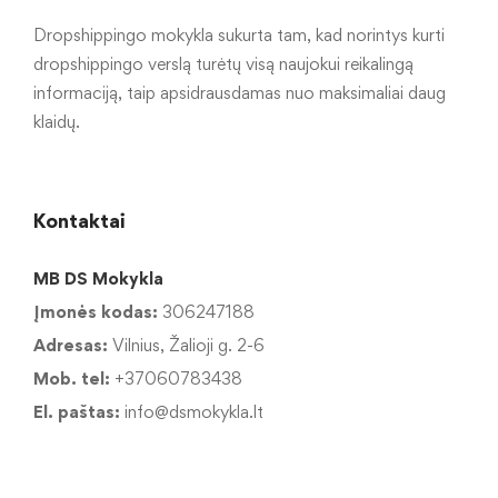
Dropshippingo mokykla sukurta tam, kad norintys kurti
dropshippingo verslą turėtų visą naujokui reikalingą
informaciją, taip apsidrausdamas nuo maksimaliai daug
klaidų.
Kontaktai
MB DS Mokykla
Įmonės kodas:
306247188
Adresas:
Vilnius, Žalioji g. 2-6
Mob. tel:
+37060783438
El. paštas:
info@dsmokykla.lt