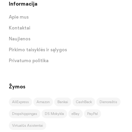
Informacija
Apie mus
Kontaktai
Naujienos
Pirkimo taisyklės ir sąlygos
Privatumo politika
Žymos
AliExpress
Amazon
Bankai
CashBack
Dienoraštis
Dropshippingas
DS Mokykla
eBay
PayPal
Virtualūs Asistentai