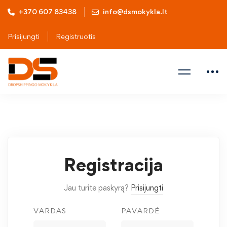
+370 607 83438
info@dsmokykla.lt
Prisijungti
Registruotis
Registracija
Jau turite paskyrą?
Prisijungti
VARDAS
PAVARDĖ