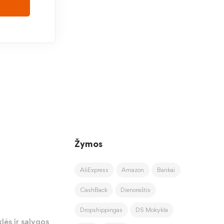
Žymos
AliExpress
Amazon
Bankai
CashBack
Dienoraštis
Dropshippingas
DS Mokykla
lės ir sąlygos