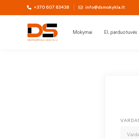
+370 607 83438
info@dsmokykla.lt
Mokymai
El. parduotuvės
VARDA