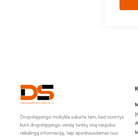
K
M
Į
Dropshippingo mokykla sukurta tam, kad norintys
A
kurti dropshippingo verslą turėtų visą naujokui
M
reikalingą informaciją, taip apsidrausdamas nuo