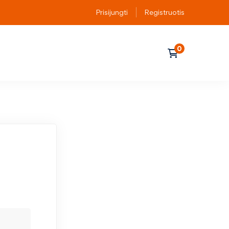
Prisijungti
Registruotis