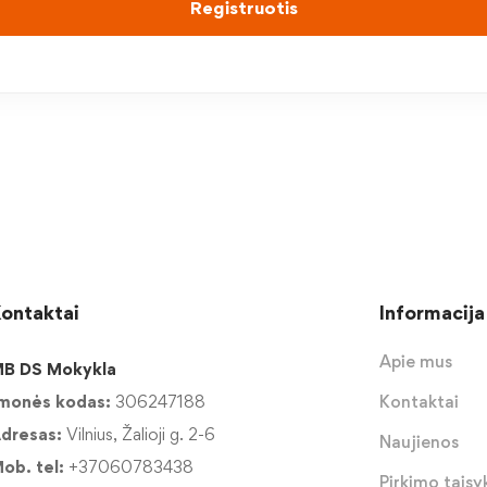
Registruotis
ontaktai
Informacija
Apie mus
B DS Mokykla
monės kodas:
306247188
Kontaktai
dresas:
Vilnius, Žalioji g. 2-6
Naujienos
ob. tel:
+37060783438
Pirkimo taisyk