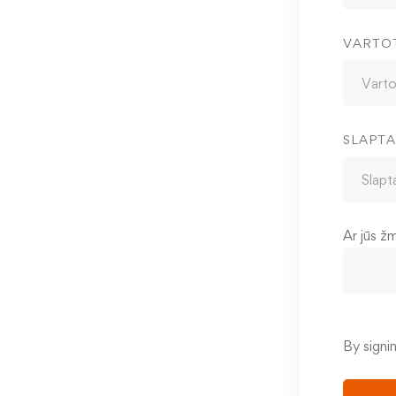
VARTO
SLAPTA
Ar jūs ž
By signi