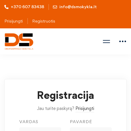
+370 607 83438
info@dsmokykla.lt
Prisijungti
Registruotis
Registracija
Jau turite paskyrą?
Prisijungti
VARDAS
PAVARDĖ