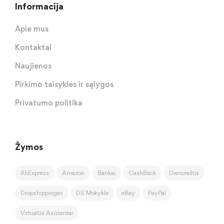
Informacija
Apie mus
Kontaktai
Naujienos
Pirkimo taisyklės ir sąlygos
Privatumo politika
Žymos
AliExpress
Amazon
Bankai
CashBack
Dienoraštis
Dropshippingas
DS Mokykla
eBay
PayPal
Virtualūs Asistentai