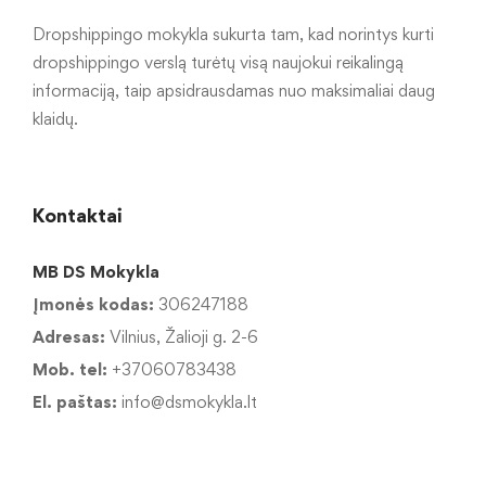
Dropshippingo mokykla sukurta tam, kad norintys kurti
dropshippingo verslą turėtų visą naujokui reikalingą
informaciją, taip apsidrausdamas nuo maksimaliai daug
klaidų.
Kontaktai
MB DS Mokykla
Įmonės kodas:
306247188
Adresas:
Vilnius, Žalioji g. 2-6
Mob. tel:
+37060783438
El. paštas:
info@dsmokykla.lt