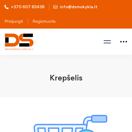
+370 607 83438
info@dsmokykla.lt
Prisijungti
Registruotis
Krepšelis