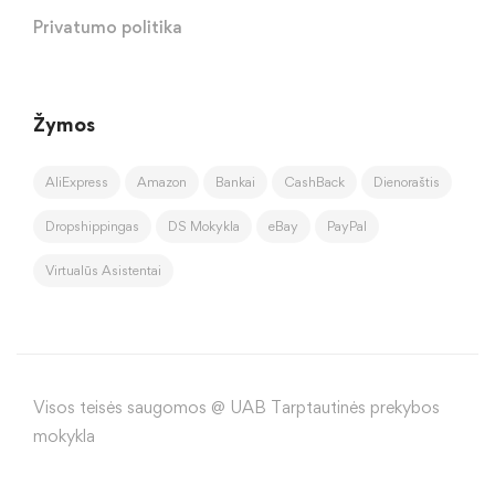
Privatumo politika
Žymos
AliExpress
Amazon
Bankai
CashBack
Dienoraštis
Dropshippingas
DS Mokykla
eBay
PayPal
Virtualūs Asistentai
Visos teisės saugomos @ UAB Tarptautinės prekybos
mokykla