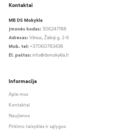
Kontaktai
MB DS Mokykla
Įmonės kodas:
306247188
Adresas:
Vilnius, Žalioji g. 2-6
Mob. tel:
+37060783438
El. paštas:
info@dsmokykla.lt
Informacija
Apie mus
Kontaktai
Naujienos
Pirkimo taisyklės ir sąlygos