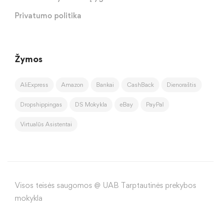
Privatumo politika
Žymos
AliExpress
Amazon
Bankai
CashBack
Dienoraštis
Dropshippingas
DS Mokykla
eBay
PayPal
Virtualūs Asistentai
Visos teisės saugomos @ UAB Tarptautinės prekybos
mokykla