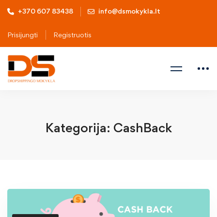
+370 607 83438
info@dsmokykla.lt
Prisijungti
Registruotis
Kategorija: CashBack