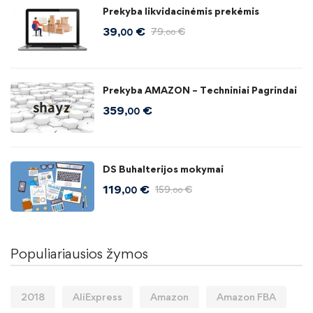
Prekyba likvidacinėmis prekėmis
39
€
79
€
,00
,00
Prekyba AMAZON – Techniniai Pagrindai
359
€
,00
DS Buhalterijos mokymai
119
€
159
€
,00
,00
Populiariausios žymos
2018
AliExpress
Amazon
Amazon FBA