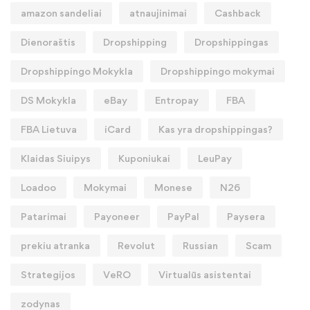
amazon sandeliai
atnaujinimai
Cashback
Dienoraštis
Dropshipping
Dropshippingas
Dropshippingo Mokykla
Dropshippingo mokymai
DS Mokykla
eBay
Entropay
FBA
FBA Lietuva
iCard
Kas yra dropshippingas?
Klaidas Siuipys
Kuponiukai
LeuPay
Loadoo
Mokymai
Monese
N26
Patarimai
Payoneer
PayPal
Paysera
prekiu atranka
Revolut
Russian
Scam
Strategijos
VeRO
Virtualūs asistentai
zodynas