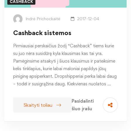
CASHBACK
Indrė Prichockaitė
2017-12-04
Cashback sistemos
Pirmiausiai perskaičius žodį “Cashback” tiems kurie
su juo nėra susidūrę kyla klausimas kas tai yra.
Pamėginsime atsakyti į šiuos klausimus ir pateiksime
kelis tinklapius, kurie labai maloniai papildys jūsų
piniginę apsiperkant. Dropshipperiai perka labai daug
– todėl ir susigrąžina daug. Kiekvienas nuolatos …
Pasidalinti
Skaityti toliau
šiuo įrašu