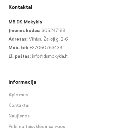
Kontaktai
MB DS Mokykla
Įmonės kodas:
306247188
Adresas:
Vilnius, Žalioji g. 2-6
Mob. tel:
+37060783438
El. paštas:
info@dsmokykla.lt
Informacija
Apie mus
Kontaktai
Naujienos
Pirkimo taisyklės ir sąlygos