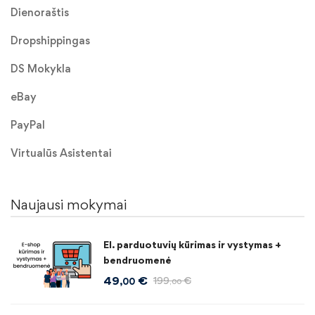
Dienoraštis
Dropshippingas
DS Mokykla
eBay
PayPal
Virtualūs Asistentai
Naujausi mokymai
El. parduotuvių kūrimas ir vystymas +
bendruomenė
49
€
199
€
,00
,00