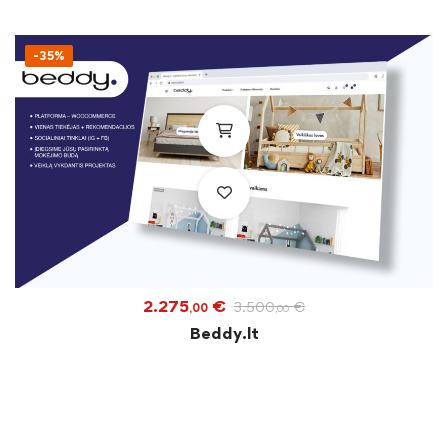
-35%
2.275
€
3.500
€
,00
,00
Beddy.lt