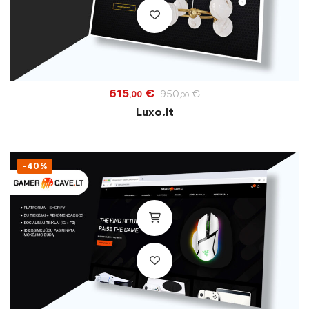
615
€
950
€
,00
,00
Luxo.lt
-40%