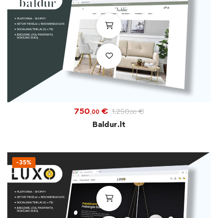
750
€
1.250
€
,00
,00
Baldur.lt
-35%