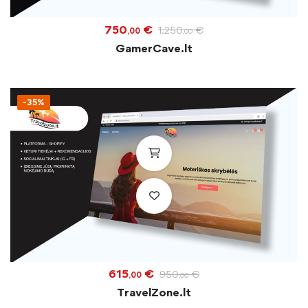
750
€
1.250
€
,00
,00
GamerCave.lt
-35%
615
€
950
€
,00
,00
TravelZone.lt