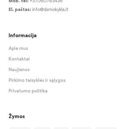
Mob. tel:
+37060783438
El. paštas:
info@dsmokykla.lt
Informacija
Apie mus
Kontaktai
Naujienos
Pirkimo taisyklės ir sąlygos
Privatumo politika
Žymos