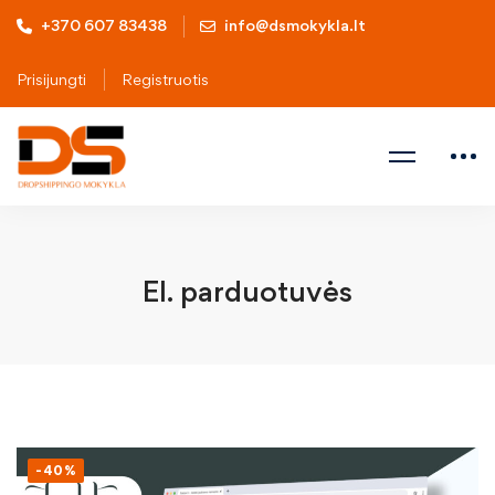
+370 607 83438
info@dsmokykla.lt
Prisijungti
Registruotis
El. parduotuvės
-40%