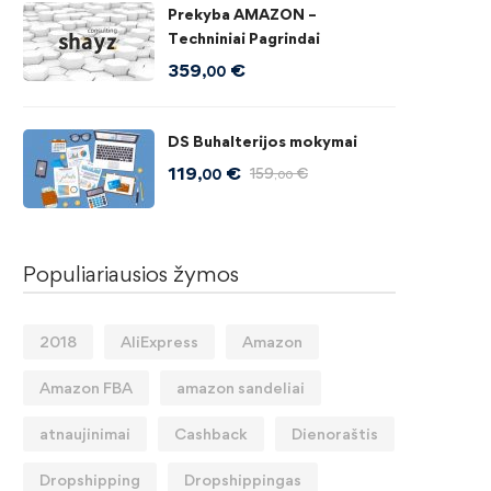
Prekyba AMAZON –
Techniniai Pagrindai
359
€
,00
DS Buhalterijos mokymai
119
€
159
€
,00
,00
Populiariausios žymos
2018
AliExpress
Amazon
Amazon FBA
amazon sandeliai
atnaujinimai
Cashback
Dienoraštis
Dropshipping
Dropshippingas