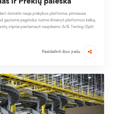
s ir Prekių paieška
t domėtis nauja prekybos platforma, pirmiausia
 kad gautume pagrindus turime išmanyti platformos kalbą.
rėtų stipriai pasitarnauti naujokams: A/B Testing (Split
Pasidalinti šiuo įrašu