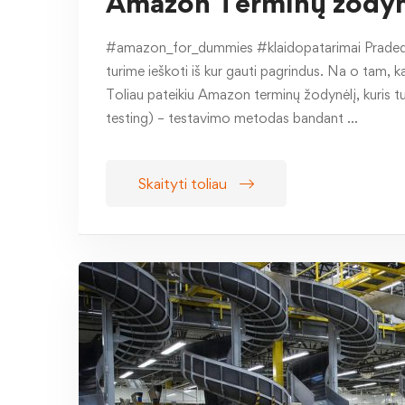
Amazon Terminų žodyna
#amazon_for_dummies #klaidopatarimai Pradedan
turime ieškoti iš kur gauti pagrindus. Na o tam,
Toliau pateikiu Amazon terminų žodynėlį, kuris tu
testing) – testavimo metodas bandant …
Skaityti toliau