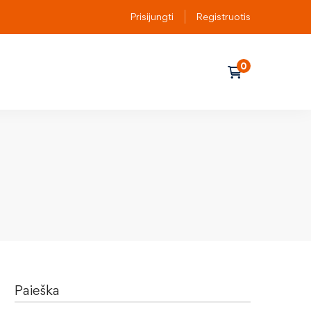
Prisijungti
Registruotis
Paieška