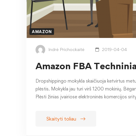
AMAZON
Indrė Prichockaitė
2019-04-04
Amazon FBA Techniniai
Dropshippingo mokykla skaičiuoja ketvirtus metus.
plėstis. Mokykla jau turi virš 1200 mokinių. Bėgant
Plėsti žinias įvairiose elektroninės komercijos sri
Skaityti toliau