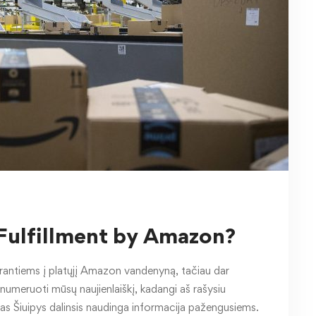
Fulfillment by Amazon?
rantiems į platųjį Amazon vandenyną, tačiau dar
renumeruoti mūsų naujienlaiškį, kadangi aš rašysiu
as Šiuipys dalinsis naudinga informacija pažengusiems.