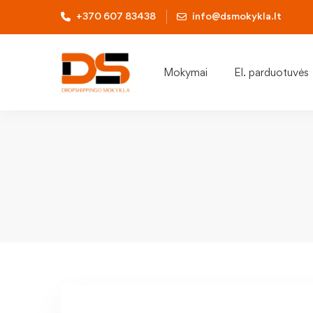
+370 607 83438
info@dsmokykla.lt
Mokymai
El. parduotuvės