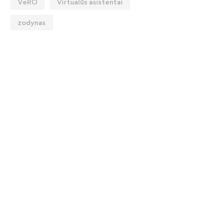
VeRO
Virtualūs asistentai
zodynas