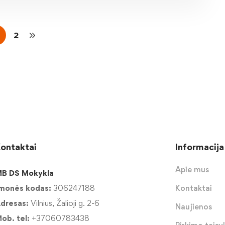
2
ontaktai
Informacija
Apie mus
B DS Mokykla
monės kodas:
306247188
Kontaktai
dresas:
Vilnius, Žalioji g. 2-6
Naujienos
ob. tel:
+37060783438