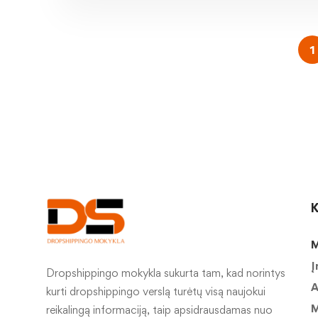
1
K
M
Į
Dropshippingo mokykla sukurta tam, kad norintys
A
kurti dropshippingo verslą turėtų visą naujokui
M
reikalingą informaciją, taip apsidrausdamas nuo