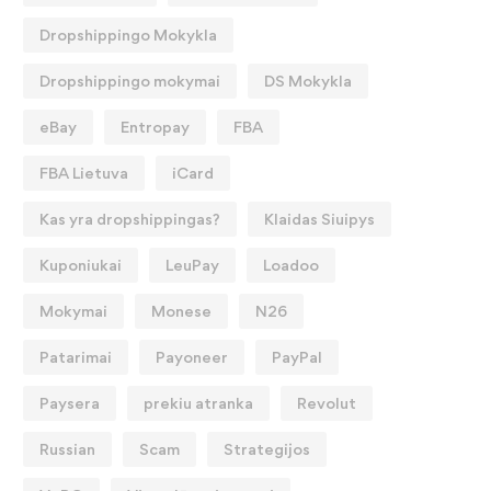
Dropshippingo Mokykla
Dropshippingo mokymai
DS Mokykla
eBay
Entropay
FBA
FBA Lietuva
iCard
Kas yra dropshippingas?
Klaidas Siuipys
Kuponiukai
LeuPay
Loadoo
Mokymai
Monese
N26
Patarimai
Payoneer
PayPal
Paysera
prekiu atranka
Revolut
Russian
Scam
Strategijos