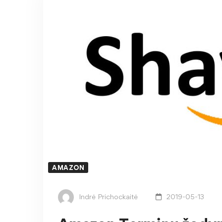
AMAZON
Indrė Prichockaitė
2019-05-13