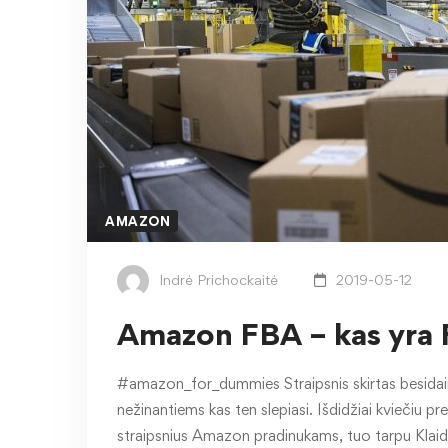
AMAZON
Indrė Prichockaitė
2019-05-12
Amazon FBA – kas yra 
#amazon_for_dummies Straipsnis skirtas besidai
nežinantiems kas ten slepiasi. Išdidžiai kviečiu p
straipsnius Amazon pradinukams, tuo tarpu Klaid