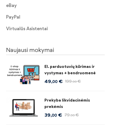
eBay
PayPal
Virtualūs Asistentai
Naujausi mokymai
El. parduotuvių kūrimas ir
vystymas + bendruomenė
49
€
199
€
,00
,00
Prekyba likvidacinėmis
prekėmis
39
€
79
€
,00
,00