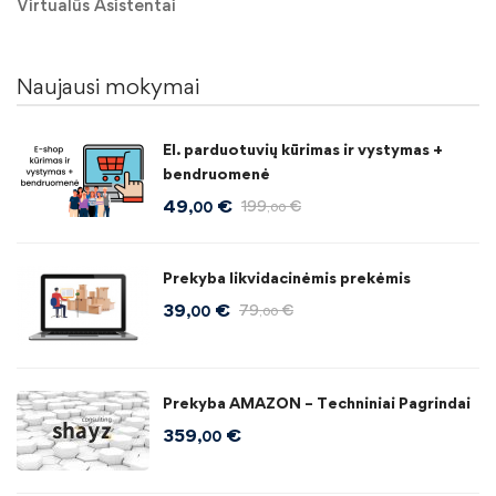
Virtualūs Asistentai
Naujausi mokymai
El. parduotuvių kūrimas ir vystymas +
bendruomenė
49
€
199
€
,00
,00
Prekyba likvidacinėmis prekėmis
39
€
79
€
,00
,00
Prekyba AMAZON – Techniniai Pagrindai
359
€
,00