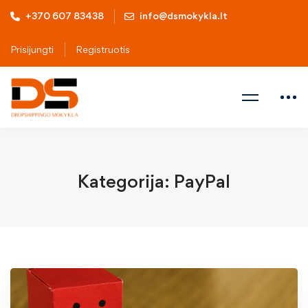
+370 607 83438
info@dsmokykla.lt
Prisijungti
Registruotis
Kategorija: PayPal