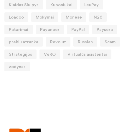
Klaidas Siuipys
Kuponiukai
LeuPay
Loadoo
Mokymai
Monese
N26
Patarimai
Payoneer
PayPal
Paysera
prekiu atranka
Revolut
Russian
Scam
Strategijos
VeRO
Virtualūs asistentai
zodynas