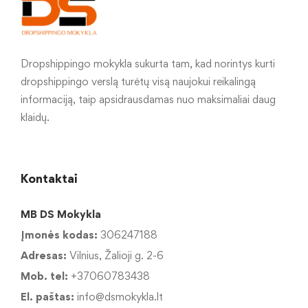
Dropshippingo mokykla sukurta tam, kad norintys kurti
dropshippingo verslą turėtų visą naujokui reikalingą
informaciją, taip apsidrausdamas nuo maksimaliai daug
klaidų.
Kontaktai
MB DS Mokykla
Įmonės kodas:
306247188
Adresas:
Vilnius, Žalioji g. 2-6
Mob. tel:
+37060783438
El. paštas:
info@dsmokykla.lt