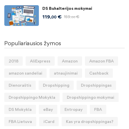
DS Buhalterijos mokymai
119
€
159
€
,00
,00
Populiariausios žymos
2018
AliExpress
Amazon
Amazon FBA
amazon sandeliai
atnaujinimai
Cashback
Dienoraštis
Dropshipping
Dropshippingas
Dropshippingo Mokykla
Dropshippingo mokymai
DS Mokykla
eBay
Entropay
FBA
FBA Lietuva
iCard
Kas yra dropshippingas?