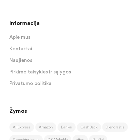
Informacija
Apie mus
Kontaktai
Naujienos
Pirkimo taisyklės ir sąlygos
Privatumo politika
Žymos
AliExpress
Amazon
Bankai
CashBack
Dienoraštis
Dropshippingas
DS Mokykla
eBay
PayPal