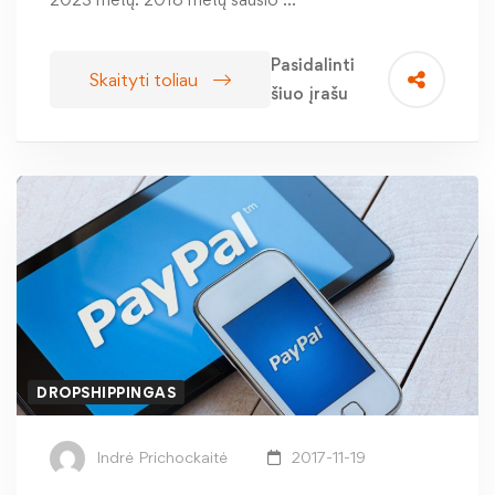
Pasidalinti
Skaityti toliau
šiuo įrašu
DROPSHIPPINGAS
Indrė Prichockaitė
2017-11-19