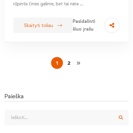
rūpintis (mes galime, bet tai nėra …
Pasidalinti
Skaityti toliau
šiuo įrašu
1
2
Paieška