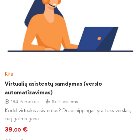
Kita
Virtualių asistentų samdymas (verslo
automatizavimas)
184 Pamokos
Skirti visiems
Kodėl virtualus asistentas? Dropshippingas yra toks verslas,
kurį galima gana …
39
€
,00