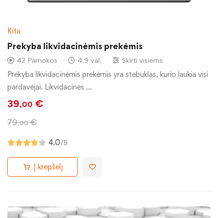
Kita
Prekyba likvidacinėmis prekėmis
42 Pamokos
4.9 val.
Skirti visiems
Prekyba likvidacinėmis prekėmis yra stebuklas, kurio laukia visi
pardavėjai. Likvidacines …
39
€
,00
79
€
,00
4.0
/5
Į krepšelį