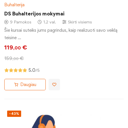
Buhalterija
DS Buhalterijos mokymai
9 Pamokos
1.2 val.
Skirti visiems
Šie kursai suteiks jums pagrindus, kaip realizuoti savo veiklą
teisine …
119
€
,00
159
€
,00
5.0
/5
Daugiau
-43%