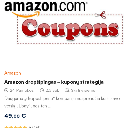
Amazon
Amazon dropšipingas – kuponų strategija
24 Pamokos
2.3 val.
Skirti visiems
Dauguma „droppshiperių“ kompanijų nusprendžia kurti savo
verslą „Ebay“, nes ten …
49
€
,00
5.0
/5