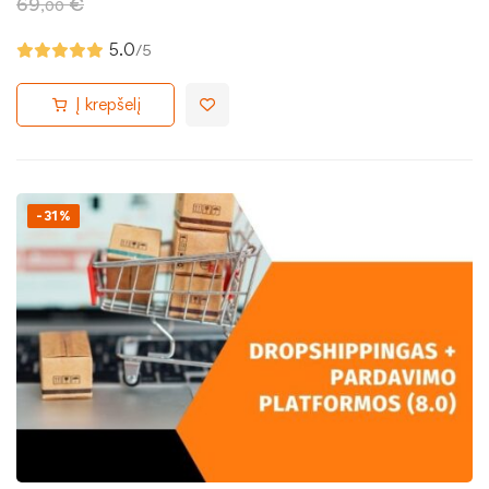
69
€
,00
5.0
/5
Į krepšelį
-31%