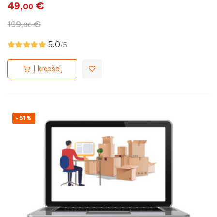
49
€
,00
199
€
,00
5.0
/5
Į krepšelį
-51%