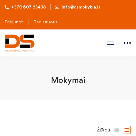
+370 607 83438
info@dsmokykla.lt
Prisijungti
Registruotis
Mokymai
Žiūrėti