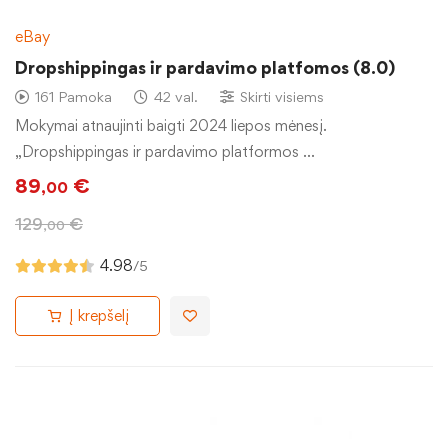
eBay
Dropshippingas ir pardavimo platfomos (8.0)
161 Pamoka
42 val.
Skirti visiems
Mokymai atnaujinti baigti 2024 liepos mėnesį.
„Dropshippingas ir pardavimo platformos …
89
€
,00
129
€
,00
4.98
/5
Į krepšelį