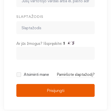
SLAPTAŽODIS
Ar jūs žmogus? Išspręskite:
Atsiminti mane
Pamiršote slaptažodį?
Prisijungti