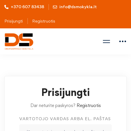
+370 607 83438
info@dsmokykla.lt
Prisijungti
Registruotis
Prisijungti
Dar neturite paskyros?
Registruotis
VARTOTOJO VARDAS ARBA EL. PAŠTAS