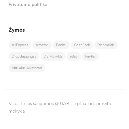
Privatumo politika
Žymos
AliExpress
Amazon
Bankai
CashBack
Dienoraštis
Dropshippingas
DS Mokykla
eBay
PayPal
Virtualūs Asistentai
Visos teisės saugomos @ UAB Tarptautinės prekybos
mokykla