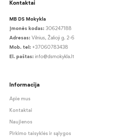
Kontaktai
MB DS Mokykla
Įmonės kodas:
306247188
Adresas:
Vilnius, Žalioji g. 2-6
Mob. tel:
+37060783438
El. paštas:
info@dsmokykla.lt
Informacija
Apie mus
Kontaktai
Naujienos
Pirkimo taisyklės ir sąlygos