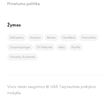
Privatumo politika
Žymos
AliExpress
Amazon
Bankai
CashBack
Dienoraštis
Dropshippingas
DS Mokykla
eBay
PayPal
Virtualūs Asistentai
Visos teisės saugomos @ UAB Tarptautinės prekybos
mokykla