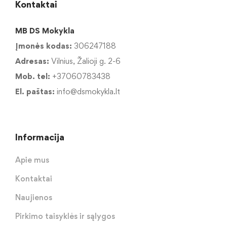
Kontaktai
MB DS Mokykla
Įmonės kodas:
306247188
Adresas:
Vilnius, Žalioji g. 2-6
Mob. tel:
+37060783438
El. paštas:
info@dsmokykla.lt
Informacija
Apie mus
Kontaktai
Naujienos
Pirkimo taisyklės ir sąlygos