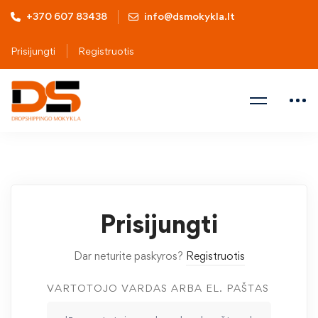
+370 607 83438
info@dsmokykla.lt
Prisijungti
Registruotis
Prisijungti
Dar neturite paskyros?
Registruotis
VARTOTOJO VARDAS ARBA EL. PAŠTAS