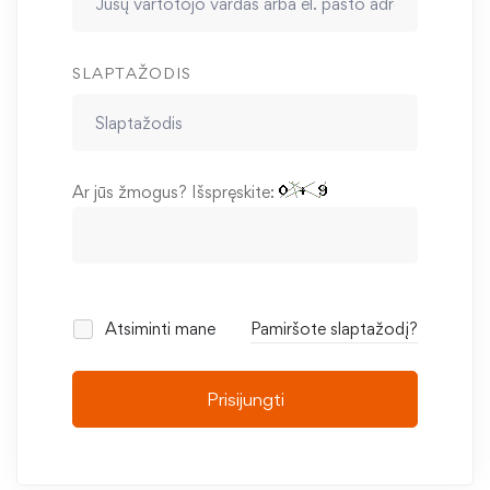
SLAPTAŽODIS
Ar jūs žmogus? Išspręskite:
Atsiminti mane
Pamiršote slaptažodį?
Prisijungti