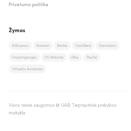
Privatumo politika
Žymos
AliExpress
Amazon
Bankai
CashBack
Dienoraštis
Dropshippingas
DS Mokykla
eBay
PayPal
Virtualūs Asistentai
Visos teisės saugomos @ UAB Tarptautinės prekybos
mokykla