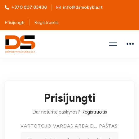
+370 607 83438
info@dsmokykla.lt
Prisijungti
Registruotis
Prisijungti
Dar neturite paskyros?
Registruotis
VARTOTOJO VARDAS ARBA EL. PAŠTAS