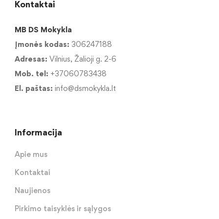
Kontaktai
MB DS Mokykla
Įmonės kodas:
306247188
Adresas:
Vilnius, Žalioji g. 2-6
Mob. tel:
+37060783438
El. paštas:
info@dsmokykla.lt
Informacija
Apie mus
Kontaktai
Naujienos
Pirkimo taisyklės ir sąlygos