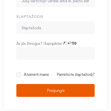
SLAPTAŽODIS
Ar jūs žmogus? Išspręskite:
Atsiminti mane
Pamiršote slaptažodį?
Prisijungti