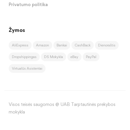
Privatumo politika
Žymos
AliExpress
Amazon
Bankai
CashBack
Dienoraštis
Dropshippingas
DS Mokykla
eBay
PayPal
Virtualūs Asistentai
Visos teisės saugomos @ UAB Tarptautinės prekybos
mokykla