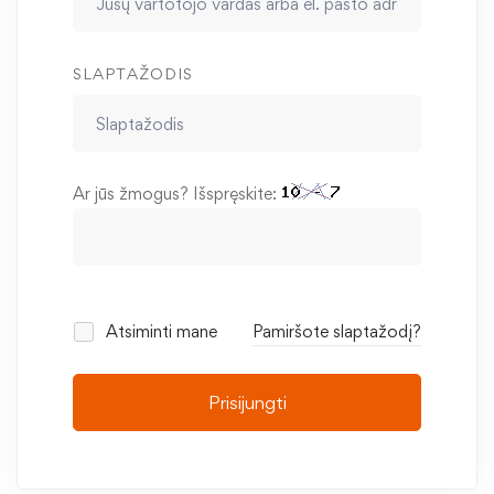
SLAPTAŽODIS
Ar jūs žmogus? Išspręskite:
Atsiminti mane
Pamiršote slaptažodį?
Prisijungti