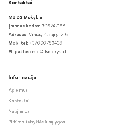
Kontaktai
MB DS Mokykla
Įmonės kodas:
306247188
Adresas:
Vilnius, Žalioji g. 2-6
Mob. tel:
+37060783438
El. paštas:
info@dsmokykla.lt
Informacija
Apie mus
Kontaktai
Naujienos
Pirkimo taisyklės ir sąlygos