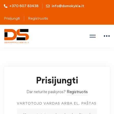
+370 607 83438
info@dsmokykla.lt
Prisijungti
Registruotis
Prisijungti
Dar neturite paskyros?
Registruotis
VARTOTOJO VARDAS ARBA EL. PAŠTAS