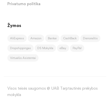
Privatumo politika
Žymos
AliExpress
Amazon
Bankai
CashBack
Dienoraštis
Dropshippingas
DS Mokykla
eBay
PayPal
Virtualūs Asistentai
Visos teisės saugomos @ UAB Tarptautinės prekybos
mokykla