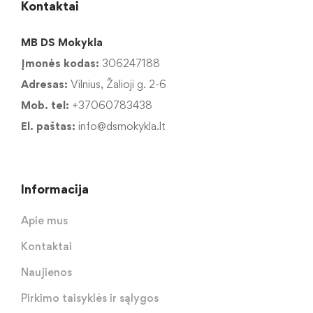
Kontaktai
MB DS Mokykla
Įmonės kodas:
306247188
Adresas:
Vilnius, Žalioji g. 2-6
Mob. tel:
+37060783438
El. paštas:
info@dsmokykla.lt
Informacija
Apie mus
Kontaktai
Naujienos
Pirkimo taisyklės ir sąlygos