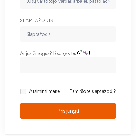
SLAPTAŽODIS
Ar jūs žmogus? Išspręskite:
Atsiminti mane
Pamiršote slaptažodį?
Prisijungti