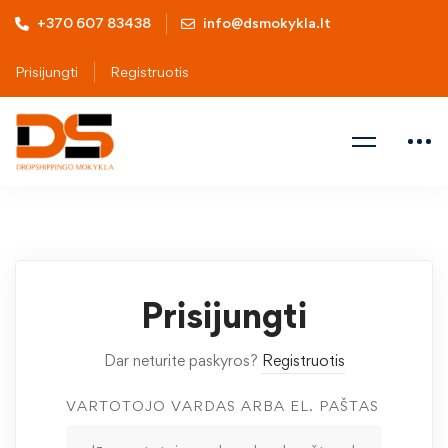
+370 607 83438
info@dsmokykla.lt
Prisijungti
Registruotis
Prisijungti
Dar neturite paskyros?
Registruotis
VARTOTOJO VARDAS ARBA EL. PAŠTAS