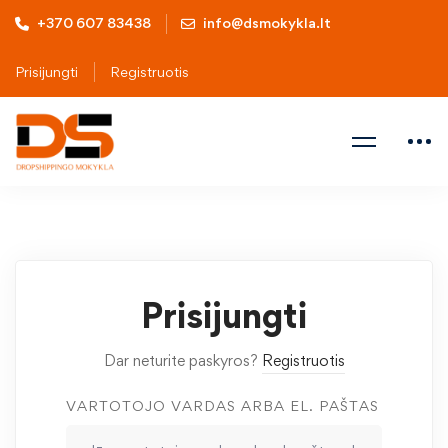
+370 607 83438
info@dsmokykla.lt
Prisijungti
Registruotis
Prisijungti
Dar neturite paskyros?
Registruotis
VARTOTOJO VARDAS ARBA EL. PAŠTAS