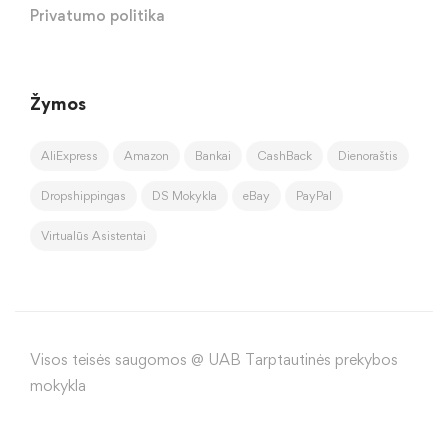
Privatumo politika
Žymos
AliExpress
Amazon
Bankai
CashBack
Dienoraštis
Dropshippingas
DS Mokykla
eBay
PayPal
Virtualūs Asistentai
Visos teisės saugomos @ UAB Tarptautinės prekybos
mokykla