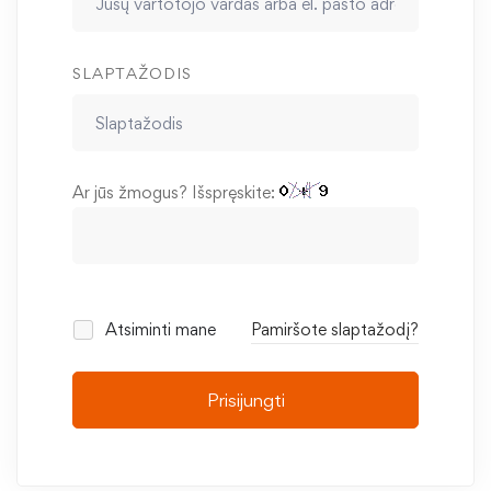
SLAPTAŽODIS
Ar jūs žmogus? Išspręskite:
Atsiminti mane
Pamiršote slaptažodį?
Prisijungti