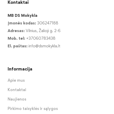
Kontaktai
MB DS Mokykla
Įmonės kodas:
306247188
Adresas:
Vilnius, Žalioji g. 2-6
Mob. tel:
+37060783438
El. paštas:
info@dsmokykla.lt
Informacija
Apie mus
Kontaktai
Naujienos
Pirkimo taisyklės ir sąlygos