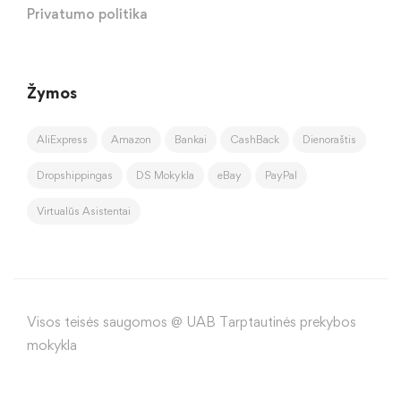
Privatumo politika
Žymos
AliExpress
Amazon
Bankai
CashBack
Dienoraštis
Dropshippingas
DS Mokykla
eBay
PayPal
Virtualūs Asistentai
Visos teisės saugomos @ UAB Tarptautinės prekybos
mokykla