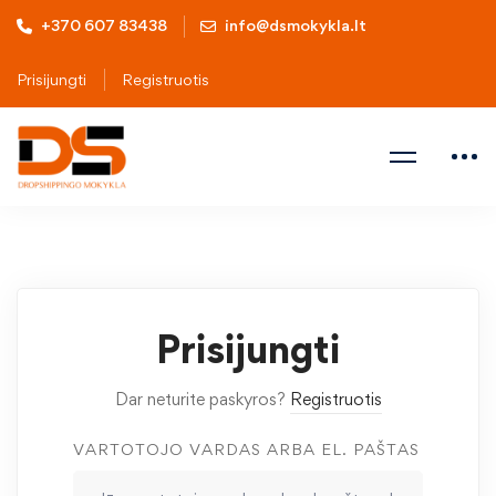
+370 607 83438
info@dsmokykla.lt
Prisijungti
Registruotis
Prisijungti
Dar neturite paskyros?
Registruotis
VARTOTOJO VARDAS ARBA EL. PAŠTAS