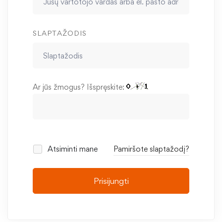
SLAPTAŽODIS
Ar jūs žmogus? Išspręskite:
Atsiminti mane
Pamiršote slaptažodį?
Prisijungti