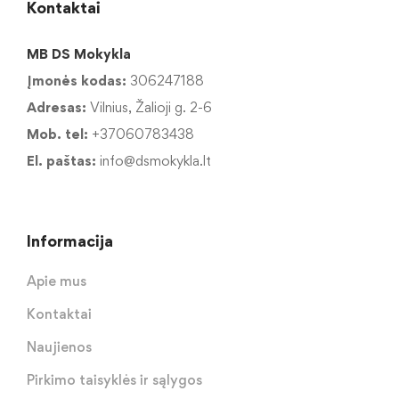
Kontaktai
MB DS Mokykla
Įmonės kodas:
306247188
Adresas:
Vilnius, Žalioji g. 2-6
Mob. tel:
+37060783438
El. paštas:
info@dsmokykla.lt
Informacija
Apie mus
Kontaktai
Naujienos
Pirkimo taisyklės ir sąlygos