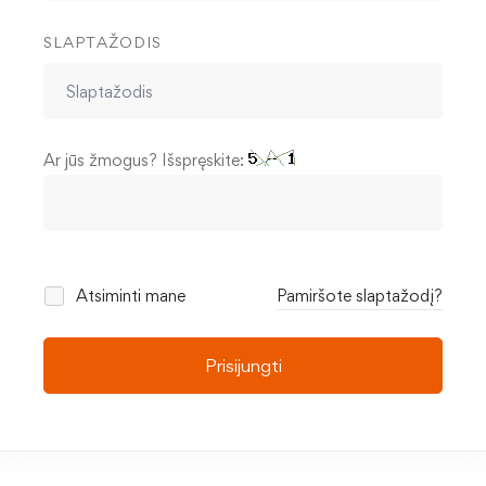
SLAPTAŽODIS
Ar jūs žmogus? Išspręskite:
Atsiminti mane
Pamiršote slaptažodį?
Prisijungti