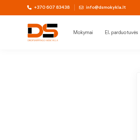
+370 607 83438
info@dsmokykla.lt
Mokymai
El. parduotuvės