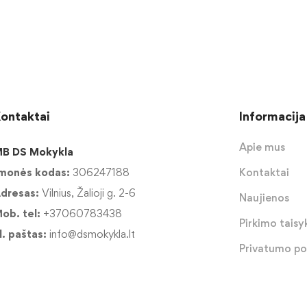
ontaktai
Informacija
Apie mus
B DS Mokykla
monės kodas:
306247188
Kontaktai
dresas:
Vilnius, Žalioji g. 2-6
Naujienos
ob. tel:
+37060783438
Pirkimo taisyk
l. paštas:
info@dsmokykla.lt
Privatumo pol