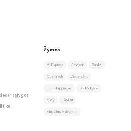
Žymos
AliExpress
Amazon
Bankai
CashBack
Dienoraštis
Dropshippingas
DS Mokykla
lės ir sąlygos
eBay
PayPal
itika
Virtualūs Asistentai