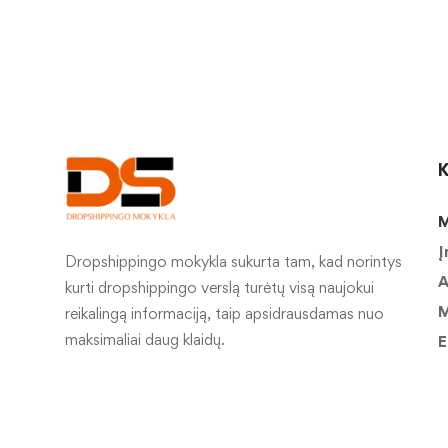
K
M
Į
Dropshippingo mokykla sukurta tam, kad norintys
A
kurti dropshippingo verslą turėtų visą naujokui
M
reikalingą informaciją, taip apsidrausdamas nuo
maksimaliai daug klaidų.
E