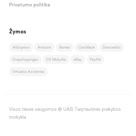
Privatumo politika
Žymos
AliExpress
Amazon
Bankai
CashBack
Dienoraštis
Dropshippingas
DS Mokykla
eBay
PayPal
Virtualūs Asistentai
Visos teisės saugomos @ UAB Tarptautinės prekybos
mokykla