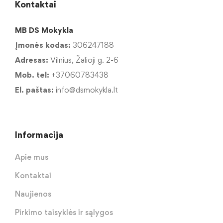
Kontaktai
MB DS Mokykla
Įmonės kodas:
306247188
Adresas:
Vilnius, Žalioji g. 2-6
Mob. tel:
+37060783438
El. paštas:
info@dsmokykla.lt
Informacija
Apie mus
Kontaktai
Naujienos
Pirkimo taisyklės ir sąlygos