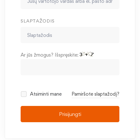
SLAPTAŽODIS
Ar jūs žmogus? Išspręskite:
Atsiminti mane
Pamiršote slaptažodį?
Prisijungti