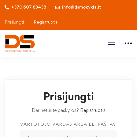
+370 607 83438
info@dsmokykla.lt
Prisijungti
Registruotis
Prisijungti
Dar neturite paskyros?
Registruotis
VARTOTOJO VARDAS ARBA EL. PAŠTAS