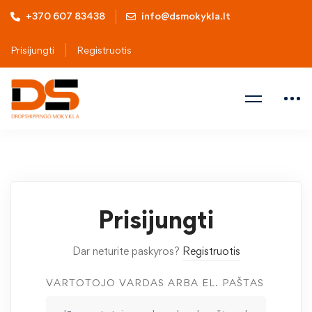
+370 607 83438
info@dsmokykla.lt
Prisijungti
Registruotis
Prisijungti
Dar neturite paskyros?
Registruotis
VARTOTOJO VARDAS ARBA EL. PAŠTAS