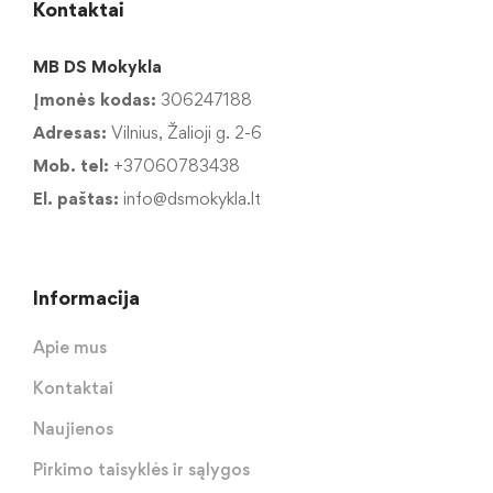
Kontaktai
MB DS Mokykla
Įmonės kodas:
306247188
Adresas:
Vilnius, Žalioji g. 2-6
Mob. tel:
+37060783438
El. paštas:
info@dsmokykla.lt
Informacija
Apie mus
Kontaktai
Naujienos
Pirkimo taisyklės ir sąlygos