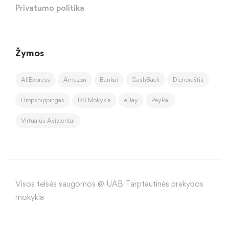
Privatumo politika
Žymos
AliExpress
Amazon
Bankai
CashBack
Dienoraštis
Dropshippingas
DS Mokykla
eBay
PayPal
Virtualūs Asistentai
Visos teisės saugomos @ UAB Tarptautinės prekybos
mokykla