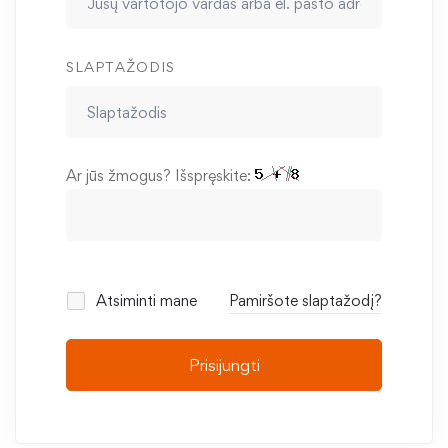
SLAPTAŽODIS
Ar jūs žmogus? Išspręskite:
Atsiminti mane
Pamiršote slaptažodį?
Prisijungti