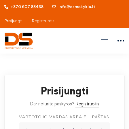
+370 607 83438
info@dsmokykla.lt
Prisijungti
Registruotis
Prisijungti
Dar neturite paskyros?
Registruotis
VARTOTOJO VARDAS ARBA EL. PAŠTAS