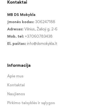
Kontaktai
MB DS Mokykla
Įmonės kodas:
306247188
Adresas:
Vilnius, Žalioji g. 2-6
Mob. tel:
+37060783438
El. paštas:
info@dsmokykla.lt
Informacija
Apie mus
Kontaktai
Naujienos
Pirkimo taisyklės ir sąlygos