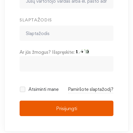
SLAPTAŽODIS
Ar jūs žmogus? Išspręskite:
Atsiminti mane
Pamiršote slaptažodį?
Prisijungti