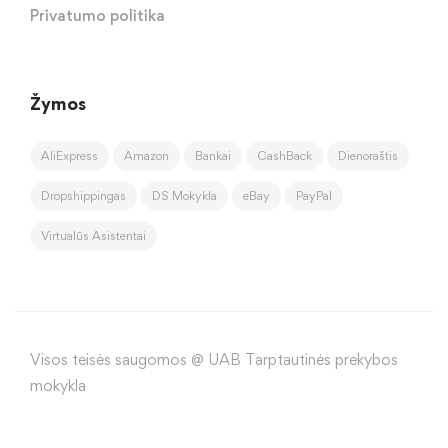
Privatumo politika
Žymos
AliExpress
Amazon
Bankai
CashBack
Dienoraštis
Dropshippingas
DS Mokykla
eBay
PayPal
Virtualūs Asistentai
Visos teisės saugomos @ UAB Tarptautinės prekybos
mokykla