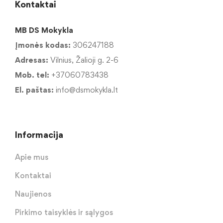
Kontaktai
MB DS Mokykla
Įmonės kodas:
306247188
Adresas:
Vilnius, Žalioji g. 2-6
Mob. tel:
+37060783438
El. paštas:
info@dsmokykla.lt
Informacija
Apie mus
Kontaktai
Naujienos
Pirkimo taisyklės ir sąlygos