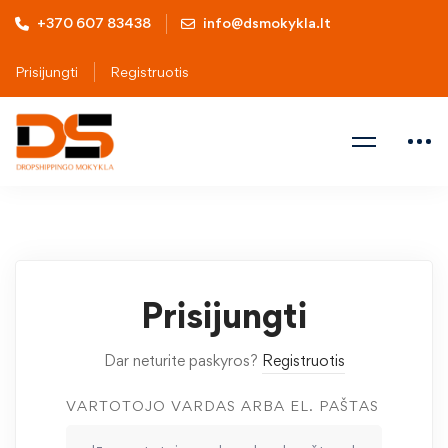
+370 607 83438
info@dsmokykla.lt
Prisijungti
Registruotis
Prisijungti
Dar neturite paskyros?
Registruotis
VARTOTOJO VARDAS ARBA EL. PAŠTAS