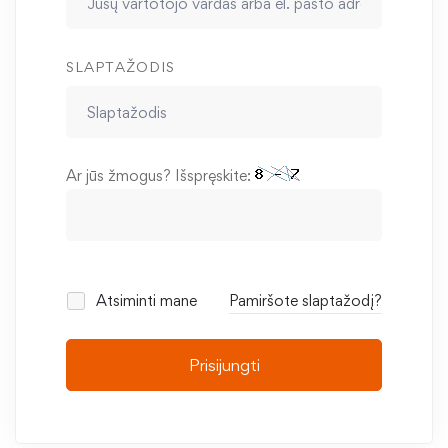
SLAPTAŽODIS
Ar jūs žmogus? Išspręskite:
Atsiminti mane
Pamiršote slaptažodį?
Prisijungti