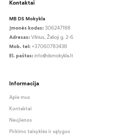
Kontaktai
MB DS Mokykla
Įmonės kodas:
306247188
Adresas:
Vilnius, Žalioji g. 2-6
Mob. tel:
+37060783438
El. paštas:
info@dsmokykla.lt
Informacija
Apie mus
Kontaktai
Naujienos
Pirkimo taisyklės ir sąlygos