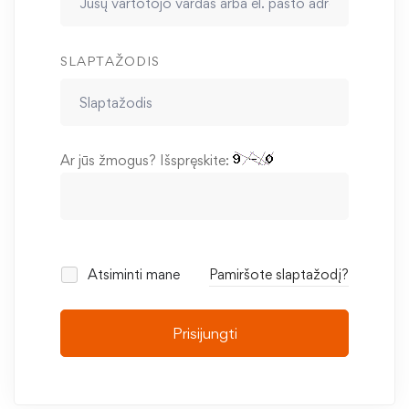
SLAPTAŽODIS
Ar jūs žmogus? Išspręskite:
Atsiminti mane
Pamiršote slaptažodį?
Prisijungti