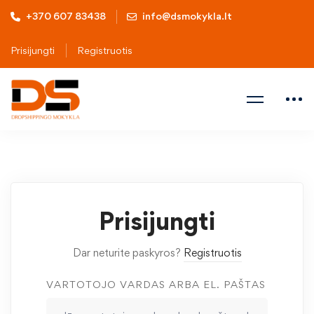
+370 607 83438
info@dsmokykla.lt
Prisijungti
Registruotis
Prisijungti
Dar neturite paskyros?
Registruotis
VARTOTOJO VARDAS ARBA EL. PAŠTAS