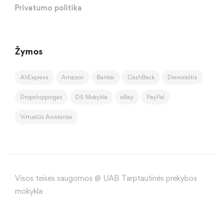
Privatumo politika
Žymos
AliExpress
Amazon
Bankai
CashBack
Dienoraštis
Dropshippingas
DS Mokykla
eBay
PayPal
Virtualūs Asistentai
Visos teisės saugomos @ UAB Tarptautinės prekybos
mokykla