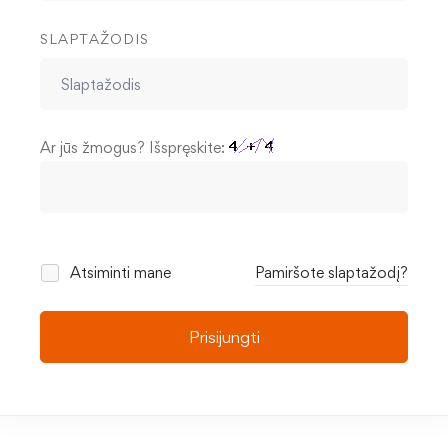
SLAPTAŽODIS
Ar jūs žmogus? Išspręskite:
Atsiminti mane
Pamiršote slaptažodį?
Prisijungti