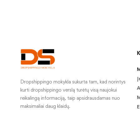
K
M
Į
Dropshippingo mokykla sukurta tam, kad norintys
A
kurti dropshippingo verslą turėtų visą naujokui
M
reikalingą informaciją, taip apsidrausdamas nuo
maksimaliai daug klaidų.
E