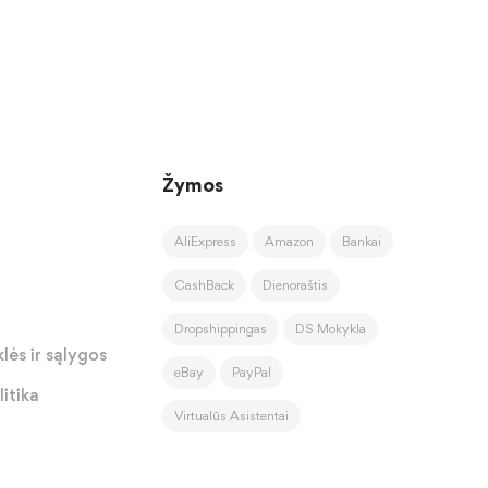
Žymos
AliExpress
Amazon
Bankai
CashBack
Dienoraštis
Dropshippingas
DS Mokykla
lės ir sąlygos
eBay
PayPal
itika
Virtualūs Asistentai