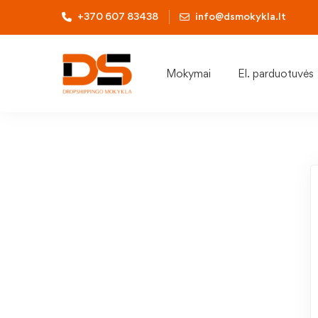
+370 607 83438
info@dsmokykla.lt
Mokymai
El. parduotuvės