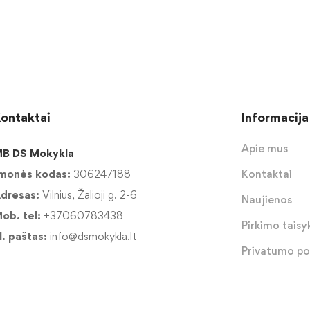
ontaktai
Informacija
Apie mus
B DS Mokykla
monės kodas:
306247188
Kontaktai
dresas:
Vilnius, Žalioji g. 2-6
Naujienos
ob. tel:
+37060783438
Pirkimo taisyk
l. paštas:
info@dsmokykla.lt
Privatumo pol