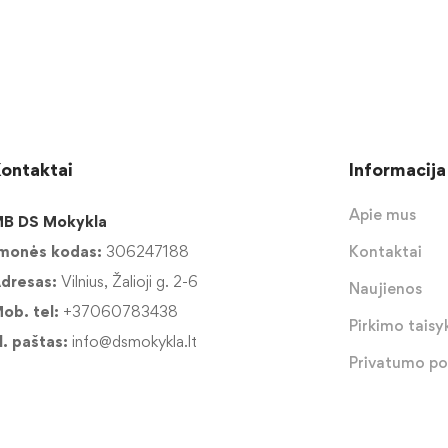
ontaktai
Informacija
Apie mus
B DS Mokykla
monės kodas:
306247188
Kontaktai
dresas:
Vilnius, Žalioji g. 2-6
Naujienos
ob. tel:
+37060783438
Pirkimo taisyk
l. paštas:
info@dsmokykla.lt
Privatumo pol