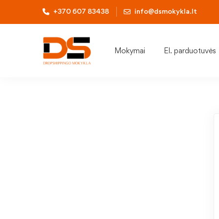
+370 607 83438
info@dsmokykla.lt
Mokymai
El. parduotuvės