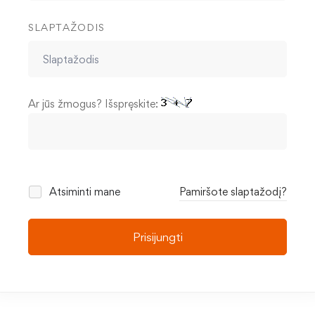
SLAPTAŽODIS
Ar jūs žmogus? Išspręskite:
Atsiminti mane
Pamiršote slaptažodį?
Prisijungti