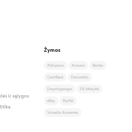
Žymos
AliExpress
Amazon
Bankai
CashBack
Dienoraštis
Dropshippingas
DS Mokykla
lės ir sąlygos
eBay
PayPal
itika
Virtualūs Asistentai