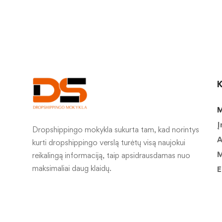
K
M
Į
Dropshippingo mokykla sukurta tam, kad norintys
A
kurti dropshippingo verslą turėtų visą naujokui
M
reikalingą informaciją, taip apsidrausdamas nuo
maksimaliai daug klaidų.
E